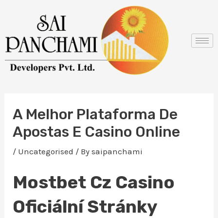
Skip
Post
to
navigation
content
A Melhor Plataforma De
Apostas E Casino Online
/
Uncategorised
/ By
saipanchami
Mostbet Cz Casino
Oficiální Stránky