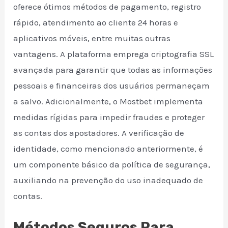
oferece ótimos métodos de pagamento, registro
rápido, atendimento ao cliente 24 horas e
aplicativos móveis, entre muitas outras
vantagens. A plataforma emprega criptografia SSL
avançada para garantir que todas as informações
pessoais e financeiras dos usuários permaneçam
a salvo. Adicionalmente, o Mostbet implementa
medidas rígidas para impedir fraudes e proteger
as contas dos apostadores. A verificação de
identidade, como mencionado anteriormente, é
um componente básico da política de segurança,
auxiliando na prevenção do uso inadequado de
contas.
Métodos Seguros Para