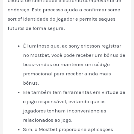
cedula de identidade electronic comprovante de
endereço. Este processo ajuda a confirmar some
sort of identidade do jogador e permite saques
futuros de forma segura.
É luminoso que, ao sony ericsson registrar
no Mostbet, você pode receber um bônus de
boas-vindas ou mantener um código
promocional para receber ainda mais
bônus.
Ele também tem ferramentas em virtude de
o jogo responsável, evitando que os
jogadores tenham inconveniencias
relacionados ao jogo.
Sim, o Mostbet proporciona aplicações