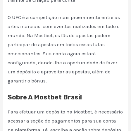
trâmite de criação para conta.
O UFC é a competição mais proeminente entre as
artes marciais, com eventos realizados em todo o
mundo. Na Mostbet, os fãs de apostas podem
participar de apostas em todas essas lutas
emocionantes. Sua conta agora estará
configurada, dando-lhe a oportunidade de fazer
um depósito e aproveitar as apostas, além de
garantir o bônus.
Sobre A Mostbet Brasil
Para efetuar um depósito na Mostbet, é necessário
acessar a seção de pagamentos para sua conta
na plataforma. Lá, escolha a opção sobre depósito