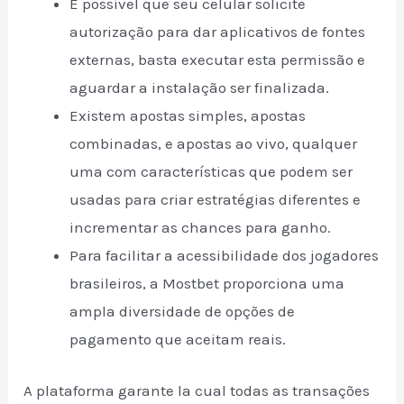
É possível que seu celular solicite
autorização para dar aplicativos de fontes
externas, basta executar esta permissão e
aguardar a instalação ser finalizada.
Existem apostas simples, apostas
combinadas, e apostas ao vivo, qualquer
uma com características que podem ser
usadas para criar estratégias diferentes e
incrementar as chances para ganho.
Para facilitar a acessibilidade dos jogadores
brasileiros, a Mostbet proporciona uma
ampla diversidade de opções de
pagamento que aceitam reais.
A plataforma garante la cual todas as transações