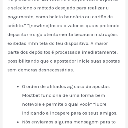
e selecione o método desejado para realizar u
pagamento, como boleto bancário ou cartão de
crédito.” “[newline]Insira o valor os quais pretende
depositar e siga atentamente because instruções
exibidas mhh tela do teu dispositivo. A maior
parte dos depósitos é processada imediatamente,
possibilitando que o apostador inicie suas apostas
sem demoras desnecessárias.
O orden de afiliados ag casa de apostas
Mostbet funciona de uma forma bem
notevole e permite o qual você” “lucre
indicando a incapere para os seus amigos.
Nós enviamos alguma mensagem para to