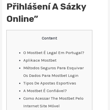
Přihlášení A Sázky
Online”
Content
O Mostbet É Legal Em Portugal?
Aplikace Mostbet
Métodos Seguros Para Esquivar
Os Dados Para Mostbet Login
Tipos De Apostas Esportivas
A Mostbet É Confiável?
Como Acessar The Mostbet Pelo
Internet Site Móvel