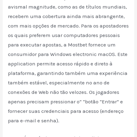
avismal magnitude, como as de títulos mundiais,
recebem uma cobertura ainda mais abrangente,
com mais opções de mercado. Para os apostadores
os quais preferem usar computadores pessoais
para executar apostas, a Mostbet fornece um
consumidor para Windows electronic macOS. Este
application permite acesso rápido e direto à
plataforma, garantindo também uma experiência
também estável, especialmente no ano de
conexões de Web não tão velozes. Os jogadores
apenas precisam pressionar o” “botão “Entrar” e
fornecer suas credenciais para acesso (endereço
para e-mail e senha).