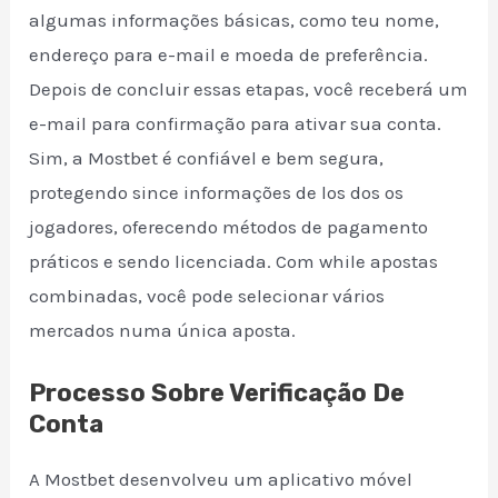
algumas informações básicas, como teu nome,
endereço para e-mail e moeda de preferência.
Depois de concluir essas etapas, você receberá um
e-mail para confirmação para ativar sua conta.
Sim, a Mostbet é confiável e bem segura,
protegendo since informações de los dos os
jogadores, oferecendo métodos de pagamento
práticos e sendo licenciada. Com while apostas
combinadas, você pode selecionar vários
mercados numa única aposta.
Processo Sobre Verificação De
Conta
A Mostbet desenvolveu um aplicativo móvel