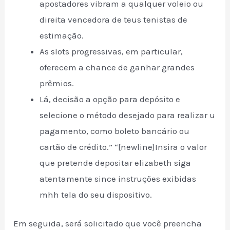
apostadores vibram a qualquer voleio ou
direita vencedora de teus tenistas de
estimação.
As slots progressivas, em particular,
oferecem a chance de ganhar grandes
prêmios.
Lá, decisão a opção para depósito e
selecione o método desejado para realizar u
pagamento, como boleto bancário ou
cartão de crédito.” “[newline]Insira o valor
que pretende depositar elizabeth siga
atentamente since instruções exibidas
mhh tela do seu dispositivo.
Em seguida, será solicitado que você preencha