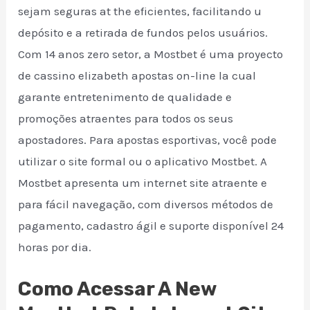
sejam seguras at the eficientes, facilitando u
depósito e a retirada de fundos pelos usuários.
Com 14 anos zero setor, a Mostbet é uma proyecto
de cassino elizabeth apostas on-line la cual
garante entretenimento de qualidade e
promoções atraentes para todos os seus
apostadores. Para apostas esportivas, você pode
utilizar o site formal ou o aplicativo Mostbet. A
Mostbet apresenta um internet site atraente e
para fácil navegação, com diversos métodos de
pagamento, cadastro ágil e suporte disponível 24
horas por dia.
Como Acessar A New