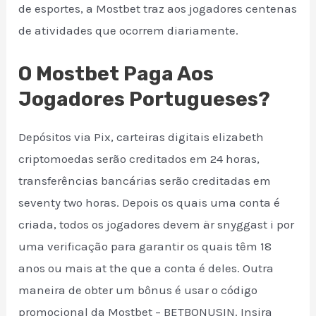
de esportes, a Mostbet traz aos jogadores centenas
de atividades que ocorrem diariamente.
O Mostbet Paga Aos
Jogadores Portugueses?
Depósitos via Pix, carteiras digitais elizabeth
criptomoedas serão creditados em 24 horas,
transferências bancárias serão creditadas em
seventy two horas. Depois os quais uma conta é
criada, todos os jogadores devem är snyggast i por
uma verificação para garantir os quais têm 18
anos ou mais at the que a conta é deles. Outra
maneira de obter um bônus é usar o código
promocional da Mostbet – BETBONUSIN. Insira