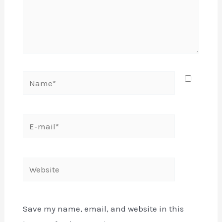
Name*
E-
mail*
Website
Save my name, email, and website in this