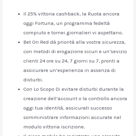
Il 25% vittoria cashback, la Ruota ancora
oggi Fortuna, un programma fedeltà
compiuto e tornei giornalieri vi aspettano.
Bet On Red dà priorità alla vostra sicurezza,
con metodi di erogazione sicuri e un’sevizio
clienti 24 ore su 24, 7 giorni su 7, pronti a
assicurare un’esperienza in assenza di
disturbi.
Con Lo Scopo Di evitare disturbi durante la
creazione dell’account o la controllo ancora
oggi tua identità, assicurati successo
somministrare informazioni accurate nel
modulo vittoria iscrizione.
Il gioco mobile ha registrato una crescita