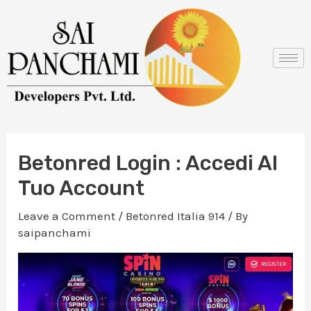
Skip
Post
to
navigation
content
Betonred Login : Accedi Al
Tuo Account
Leave a Comment
/
Betonred Italia 914
/ By
saipanchami