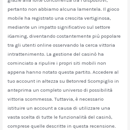
grazie alla forte concorrenza tra i dispositivi,
pertanto non abbiamo alcuna lamentela. Il gioco
mobile ha registrato una crescita vertiginosa,
mediante un impatto significativo sul settore
iGaming, diventando costantemente più popolare
tra gli utenti online osservando la cerca vittoria
intrattenimento. La gestione del casinò ha
cominciato a ripulire i propri siti mobili non
appena hanno notato questa partito. Accedere al
tuo account in altezza su Betonred Scompiglio in
anteprima un completo universo di possibilità
vittoria scommessa. Tuttavia, è necessario
istituire un account a causa di utilizzare una
vasta scelta di tutte le funzionalità del casinò,
comprese quelle descritte in questa recensione.