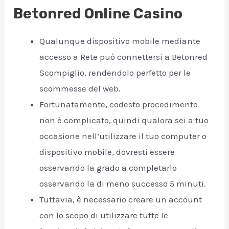
Betonred Online Casino
Qualunque dispositivo mobile mediante
accesso a Rete può connettersi a Betonred
Scompiglio, rendendolo perfetto per le
scommesse del web.
Fortunatamente, codesto procedimento
non è complicato, quindi qualora sei a tuo
occasione nell’utilizzare il tuo computer o
dispositivo mobile, dovresti essere
osservando la grado a completarlo
osservando la di meno successo 5 minuti.
Tuttavia, è necessario creare un account
con lo scopo di utilizzare tutte le