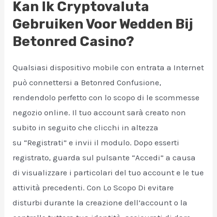
Kan Ik Cryptovaluta
Gebruiken Voor Wedden Bij
Betonred Casino?
Qualsiasi dispositivo mobile con entrata a Internet
può connettersi a Betonred Confusione,
rendendolo perfetto con lo scopo di le scommesse
negozio online. Il tuo account sarà creato non
subito in seguito che clicchi in altezza
su “Registrati” e invii il modulo. Dopo esserti
registrato, guarda sul pulsante “Accedi” a causa
di visualizzare i particolari del tuo account e le tue
attività precedenti. Con Lo Scopo Di evitare
disturbi durante la creazione dell’account o la