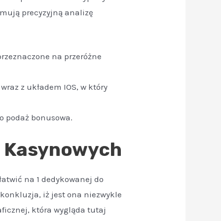
jmują precyzyjną analizę
 przeznaczone na przeróżne
 wraz z układem IOS, w który
ego podaż bonusowa.
w Kasynowych
łatwić na 1 dedykowanej do
onkluzja, iż jest ona niezwykle
ficznej, która wygląda tutaj