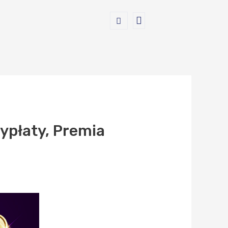
ypłaty, Premia