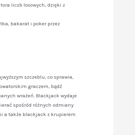
ora liczb losowych, dzięki z
tka, bakarat i poker przez
ajwyższym szczeblu, co sprawia,
 nowatorskim graczem, bądź
ianych wrażeń. Blackjack wydaje
bierać spośród różnych odmiany
mi a także blackjack z krupierem