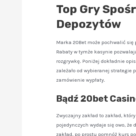
Top Gry Spośr
Depozytów
Marka 20Bet może pochwalić się 
Rabaty w tymże kasynie pozwalaj
rozgrywkę. Poniżej dokładnie opis
zależało od wybieranej strategie 
zamówienie wypłaty.
Bądź 20bet Casin
Zwyczajny zakład to zakład, któr
pojedynczych wydaje się owo, że d
zakład, po prostu pomnóż kurs pop