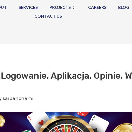
OUT
SERVICES
PROJECTS
CAREERS
BLOG
CONTACT US
ogowanie, Aplikacja, Opinie, W
By
saipanchami