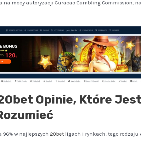
ała na mocy autoryzacji Curacao Gambling Commission, n
.
20bet Opinie, Które Jes
Rozumieć
za 96% w najlepszych
20bet
ligach i rynkach, tego rodzaju 