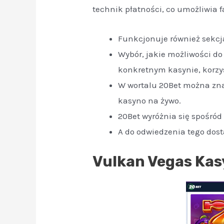
technik płatności, co umożliwia
Funkcjonuje również sekcj
Wybór, jakie możliwości do 
konkretnym kasynie, korzys
W wortalu 20Bet można znal
kasyno na żywo.
20Bet wyróżnia się spośród
A do odwiedzenia tego dost
Vulkan Vegas Ka