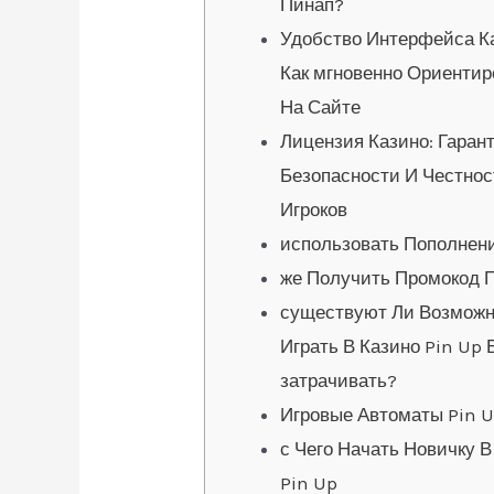
Пинап?
Удобство Интерфейса К
Как мгновенно Ориентир
На Сайте
Лицензия Казино: Гаран
Безопасности И Честнос
Игроков
использовать Пополнен
же Получить Промокод 
существуют Ли Возможн
Играть В Казино Pin Up 
затрачивать?
Игровые Автоматы Pin 
с Чего Начать Новичку В
Pin Up