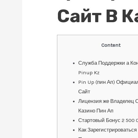
Сайт В К
Content
Служба Поддержки а Ко
Pinup Kz
Pin Up (пин Ап) Офици
Сайт
Лицензия же Владелец 
Казино Пин Ап
Стартовый Бонус 2 500 0
Как Зарегистрироваться