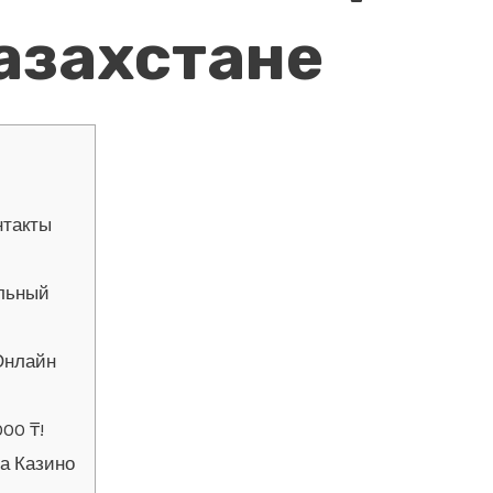
азахстане
нтакты
альный
Онлайн
00 ₸!
 а Казино