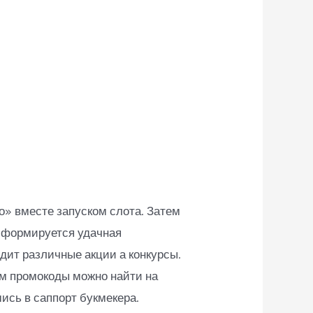
о» вместе запуском слота. Затем
 сформируется удачная
дит различные акции а конкурсы.
ым промокоды можно найти на
ись в саппорт букмекера.