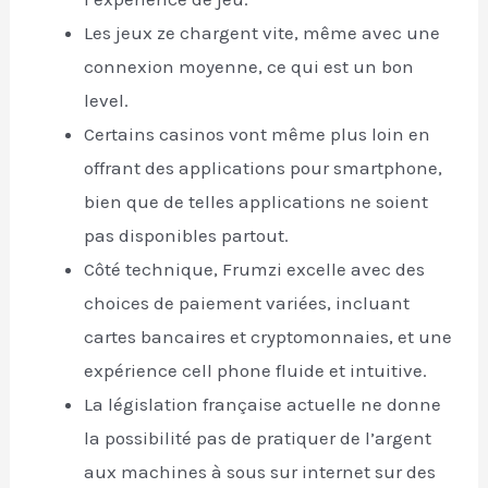
Les jeux ze chargent vite, même avec une
connexion moyenne, ce qui est un bon
level.
Certains casinos vont même plus loin en
offrant des applications pour smartphone,
bien que de telles applications ne soient
pas disponibles partout.
Côté technique, Frumzi excelle avec des
choices de paiement variées, incluant
cartes bancaires et cryptomonnaies, et une
expérience cell phone fluide et intuitive.
La législation française actuelle ne donne
la possibilité pas de pratiquer de l’argent
aux machines à sous sur internet sur des