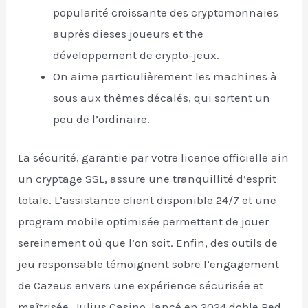
popularité croissante des cryptomonnaies
auprès dieses joueurs et the
développement de crypto-jeux.
On aime particulièrement les machines à
sous aux thèmes décalés, qui sortent un
peu de l’ordinaire.
La sécurité, garantie par votre licence officielle ain
un cryptage SSL, assure une tranquillité d’esprit
totale. L’assistance client disponible 24/7 et une
program mobile optimisée permettent de jouer
sereinement où que l’on soit. Enfin, des outils de
jeu responsable témoignent sobre l’engagement
de Cazeus envers une expérience sécurisée et
maîtrisée. Julius Casino, lancé en 2024 doble Red