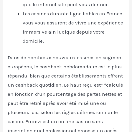
que le internet site peut vous donner.
Les casinos durante ligne fiables en France
vous vous assurent de vivre une expérience
immersive ain ludique depuis votre
domicile.
Dans de nombreux nouveaux casinos en segment
européens, le cashback hebdomadaire est le plus
répandu, bien que certains établissements offrent
un cashback quotidien. Le haut reçu est” “calculé
en fonction d’un pourcentage des pertes nettes et
peut être retiré après avoir été misé une ou
plusieurs fois, selon les règles définies similar le
casino. Frumzi est un on line casino sans
inscription quel professionnel propose un accès