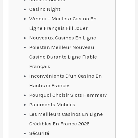
Casino Night
Winoui – Meilleur Casino En
Ligne Français Fill Jouer
Nouveaux Casinos En Ligne
Polestar: Meilleur Nouveau
Casino Durante Ligne Fiable
Français
Inconvénients D’un Casino En
Hachure France:
Pourquoi Choisir Slots Hammer?
Paiements Mobiles
Les Meilleurs Casinos En Ligne
Crédibles En France 2025
Sécurité