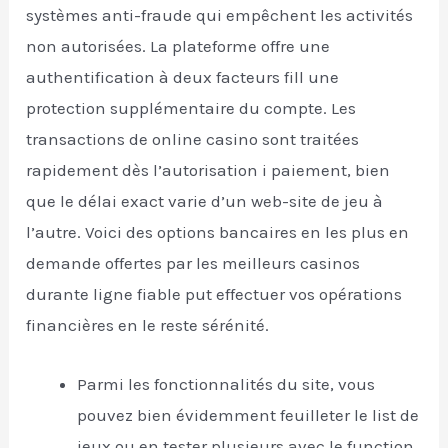
systèmes anti-fraude qui empêchent les activités
non autorisées. La plateforme offre une
authentification à deux facteurs fill une
protection supplémentaire du compte. Les
transactions de online casino sont traitées
rapidement dès l’autorisation i paiement, bien
que le délai exact varie d’un web-site de jeu à
l’autre. Voici des options bancaires en les plus en
demande offertes par les meilleurs casinos
durante ligne fiable put effectuer vos opérations
financières en le reste sérénité.
Parmi les fonctionnalités du site, vous
pouvez bien évidemment feuilleter le list de
jeux ou en tester plusieurs avec le function