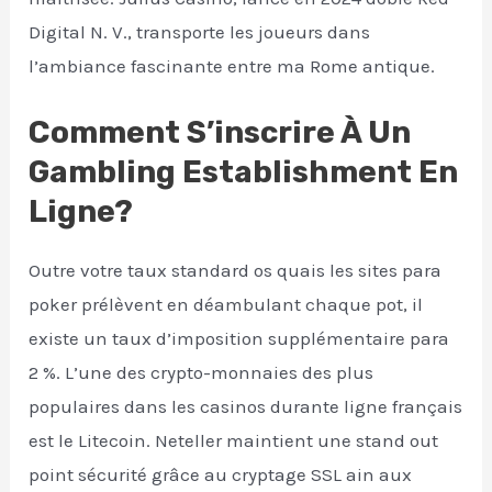
Digital N. V., transporte les joueurs dans
l’ambiance fascinante entre ma Rome antique.
Comment S’inscrire À Un
Gambling Establishment En
Ligne?
Outre votre taux standard os quais les sites para
poker prélèvent en déambulant chaque pot, il
existe un taux d’imposition supplémentaire para
2 %. L’une des crypto-monnaies des plus
populaires dans les casinos durante ligne français
est le Litecoin. Neteller maintient une stand out
point sécurité grâce au cryptage SSL ain aux