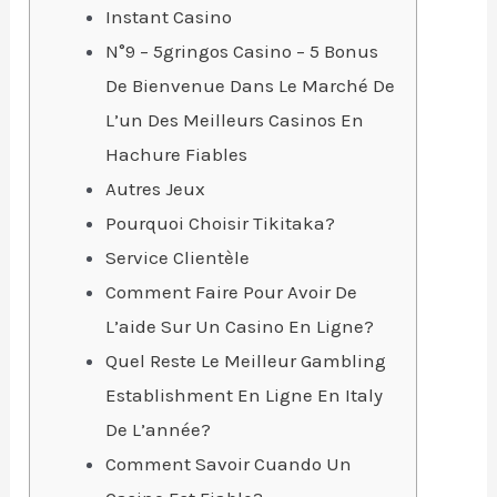
Instant Casino
N°9 – 5gringos Casino – 5 Bonus
De Bienvenue Dans Le Marché De
L’un Des Meilleurs Casinos En
Hachure Fiables
Autres Jeux
Pourquoi Choisir Tikitaka?
Service Clientèle
Comment Faire Pour Avoir De
L’aide Sur Un Casino En Ligne?
Quel Reste Le Meilleur Gambling
Establishment En Ligne En Italy
De L’année?
Comment Savoir Cuando Un