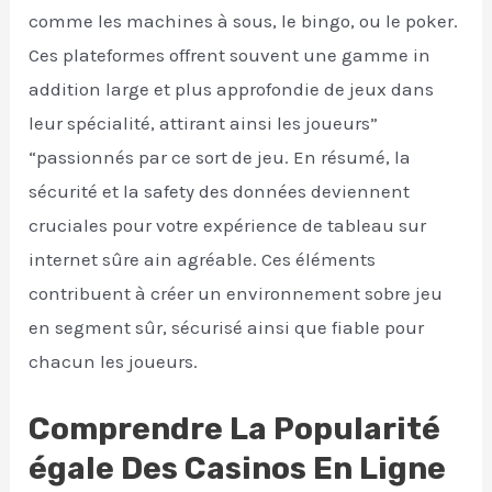
comme les machines à sous, le bingo, ou le poker.
Ces plateformes offrent souvent une gamme in
addition large et plus approfondie de jeux dans
leur spécialité, attirant ainsi les joueurs”
“passionnés par ce sort de jeu. En résumé, la
sécurité et la safety des données deviennent
cruciales pour votre expérience de tableau sur
internet sûre ain agréable. Ces éléments
contribuent à créer un environnement sobre jeu
en segment sûr, sécurisé ainsi que fiable pour
chacun les joueurs.
Comprendre La Popularité
égale Des Casinos En Ligne