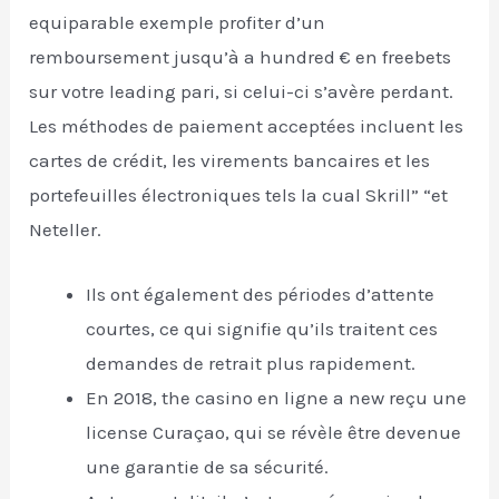
equiparable exemple profiter d’un
remboursement jusqu’à a hundred € en freebets
sur votre leading pari, si celui-ci s’avère perdant.
Les méthodes de paiement acceptées incluent les
cartes de crédit, les virements bancaires et les
portefeuilles électroniques tels la cual Skrill” “et
Neteller.
Ils ont également des périodes d’attente
courtes, ce qui signifie qu’ils traitent ces
demandes de retrait plus rapidement.
En 2018, the casino en ligne a new reçu une
license Curaçao, qui se révèle être devenue
une garantie de sa sécurité.