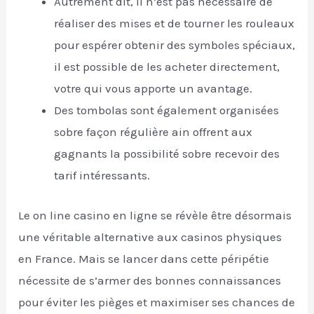
Autrement dit, il n’est pas nécessaire de
réaliser des mises et de tourner les rouleaux
pour espérer obtenir des symboles spéciaux,
il est possible de les acheter directement,
votre qui vous apporte un avantage.
Des tombolas sont également organisées
sobre façon régulière ain offrent aux
gagnants la possibilité sobre recevoir des
tarif intéressants.
Le on line casino en ligne se révèle être désormais
une véritable alternative aux casinos physiques
en France. Mais se lancer dans cette péripétie
nécessite de s’armer des bonnes connaissances
pour éviter les pièges et maximiser ses chances de