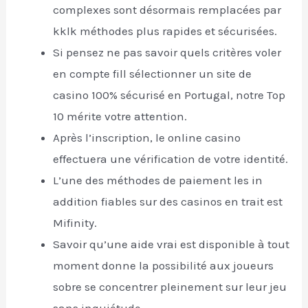
complexes sont désormais remplacées par
kklk méthodes plus rapides et sécurisées.
Si pensez ne pas savoir quels critères voler
en compte fill sélectionner un site de
casino 100% sécurisé en Portugal, notre Top
10 mérite votre attention.
Après l’inscription, le online casino
effectuera une vérification de votre identité.
L’une des méthodes de paiement les in
addition fiables sur des casinos en trait est
Mifinity.
Savoir qu’une aide vrai est disponible à tout
moment donne la possibilité aux joueurs
sobre se concentrer pleinement sur leur jeu
sans inquiétude.