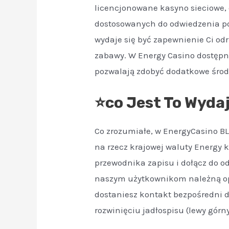
licencjonowane kasyno sieciowe, 
dostosowanych do odwiedzenia po
wydaje się być zapewnienie Ci od
zabawy. W Energy Casino dostępna
pozwalają zdobyć dodatkowe środki
⭐co Jest To Wyda
Co zrozumiałe, w EnergyCasino BLI
na rzecz krajowej waluty Energy 
przewodnika zapisu i dołącz do 
naszym użytkownikom należną opi
dostaniesz kontakt bezpośredni 
rozwinięciu jadłospisu (lewy górn