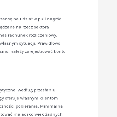
 szansę na udział w puli nagród.
ządzane na rzecz sektora
 nas rachunek rozliczeniowy.
w własnym sytuacji. Prawidłowo
sino, należy zarejestrować konto
 Wytyczne. Według przesłaniu
gy oferuje własnym klientom
eczności pobierania. Minimalna
ceptować ma aczkolwiek żadnych