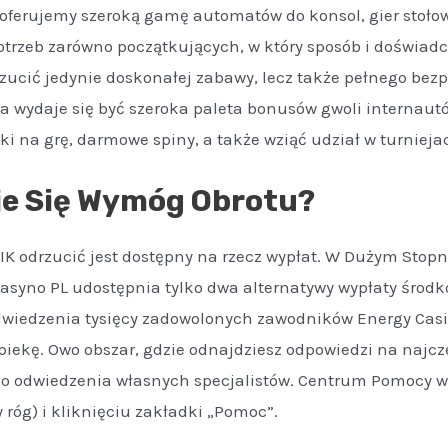
oferujemy szeroką gamę automatów do konsol, gier stoło
trzeb zarówno początkujących, w który sposób i doświa
rzucić jedynie doskonałej zabawy, lecz także pełnego bezp
 wydaje się być szeroka paleta bonusów gwoli internautó
 na grę, darmowe spiny, a także wziąć udział w turniejach
je Się Wymóg Obrotu?
K odrzucić jest dostępny na rzecz wypłat. W Dużym Stopni
kasyno PL udostępnia tylko dwa alternatywy wypłaty środk
odwiedzenia tysięcy zadowolonych zawodników Energy Cas
ekę. Owo obszar, gdzie odnajdziesz odpowiedzi na najcz
do odwiedzenia własnych specjalistów. Centrum Pomocy w
y róg) i kliknięciu zakładki „Pomoc”.