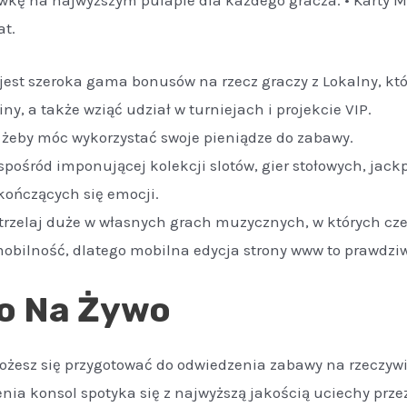
t.
jest szeroka gama bonusów na rzecz graczy z Lokalny, kt
iny, a także wziąć udział w turniejach i projekcie VIP.
 żeby móc wykorzystać swoje pieniądze do zabawy.
ośród imponującej kolekcji slotów, gier stołowych, jackp
ekończących się emocji.
strzelaj duże w własnych grach muzycznych, w których cze
 mobilność, dlatego mobilna edycja strony www to prawdz
o Na Żywo
możesz się przygotować do odwiedzenia zabawy na rzeczywi
enia konsol spotyka się z najwyższą jakością uciechy prze