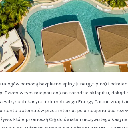
atalogów pomocą bezpłatne spiny (EnergySpins) i odmienn
p. Działa w tym miejscu coś na zasadzie sklepiku, doką
Na witrynach kasyna internetowego Energy Casino znajdzi
mentu automatów przez internet po emocjonujące rozryw
 żywo, które przenoszą Cię do świata rzeczywistego kasyna
ywkę na najwyższym pułapie dla każdego gracza. • Karty M