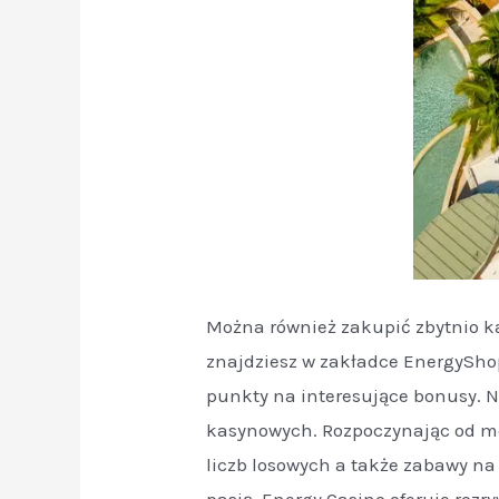
Można również zakupić zbytnio k
znajdziesz w zakładce EnergySho
punkty na interesujące bonusy. 
kasynowych. Rozpoczynając od mo
liczb losowych a także zabawy na
pasją, Energy Casino oferuje rozr