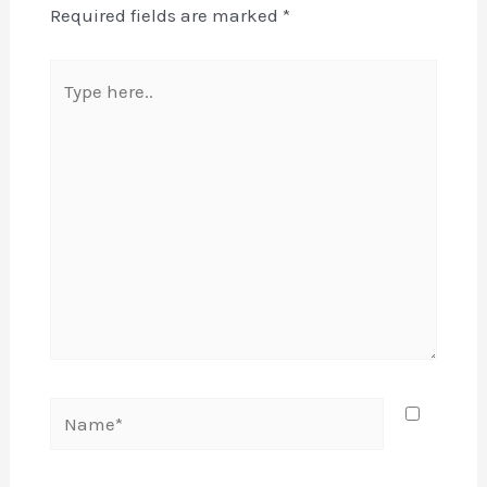
Required fields are marked
*
Type
here..
Name*