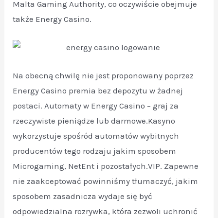
Malta Gaming Authority, co oczywiście obejmuje
także Energy Casino.
Na obecną chwilę nie jest proponowany poprzez
Energy Casino premia bez depozytu w żadnej
postaci. Automaty w Energy Casino – graj za
rzeczywiste pieniądze lub darmowe.Kasyno
wykorzystuje spośród automatów wybitnych
producentów tego rodzaju jakim sposobem
Microgaming, NetEnt i pozostałych.VIP. Zapewne
nie zaakceptować powinniśmy tłumaczyć, jakim
sposobem zasadnicza wydaje się być
odpowiedzialna rozrywka, która zezwoli uchronić