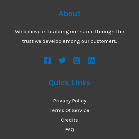
About
We believe in building our name through the
trust we develop among our customers.
Quick Links
Privacy Policy
Terms Of Service
Credits
FAQ