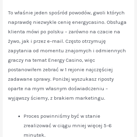
To właśnie jeden spośród powodów, gwoli których
naprawdę niezwykle cenię energycasino. Obsługa
klienta mówi po polsku – zarówno na czacie na
żywo, jak i przez e-mail. Często otrzymuję
zapytania od momentu znajomych i odmiennych
graczy na temat Energy Casino, więc
postanowiłem zebrać w 1 rejonie najczęściej
zadawane sprawy. Poniżej wyszukasz riposty
oparte na mym własnym doświadczeniu –
wyjąwszy ściemy, z brakiem marketingu.
Proces powinniśmy być w stanie
zrealizować w ciągu mniej więcej 5-6
minutek.