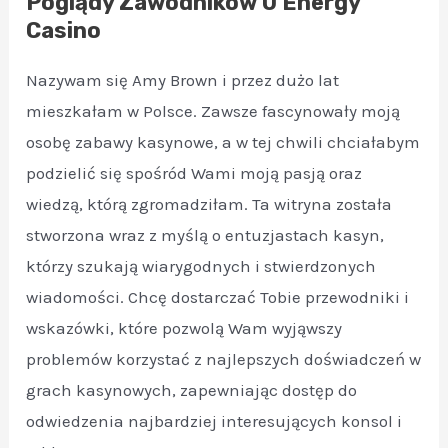
Poglądy Zawodników O Energy
Casino
Nazywam się Amy Brown i przez dużo lat
mieszkałam w Polsce. Zawsze fascynowały moją
osobę zabawy kasynowe, a w tej chwili chciałabym
podzielić się spośród Wami moją pasją oraz
wiedzą, którą zgromadziłam. Ta witryna została
stworzona wraz z myślą o entuzjastach kasyn,
którzy szukają wiarygodnych i stwierdzonych
wiadomości. Chcę dostarczać Tobie przewodniki i
wskazówki, które pozwolą Wam wyjąwszy
problemów korzystać z najlepszych doświadczeń w
grach kasynowych, zapewniając dostęp do
odwiedzenia najbardziej interesujących konsol i