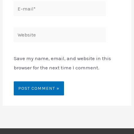
E-
mail*
Website
Save my name, email, and website in this
browser for the next time I comment.