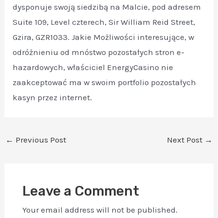
dysponuje swoją siedzibą na Malcie, pod adresem
Suite 109, Level czterech, Sir William Reid Street,
Gzira, GZR1033. Jakie Możliwości interesujące, w
odróżnieniu od mnóstwo pozostałych stron e-
hazardowych, właściciel EnergyCasino nie
zaakceptować ma w swoim portfolio pozostałych
kasyn przez internet.
←
Previous Post
Next Post
→
Leave a Comment
Your email address will not be published.