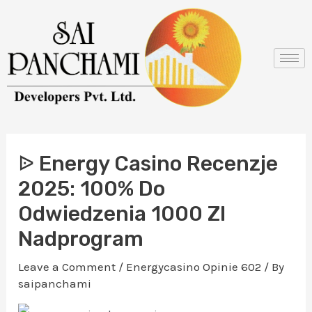
Skip
Post
to
navigation
content
ᐉ Energy Casino Recenzje
2025: 100% Do
Odwiedzenia 1000 Zl
Nadprogram
Leave a Comment
/
Energycasino Opinie 602
/ By
saipanchami