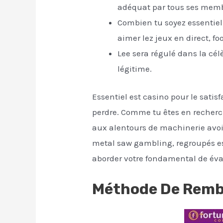
adéquat par tous ses memb
Combien tu soyez essentie
aimer lez jeux en direct, foo
Lee sera régulé dans la cé
légitime.
Essentiel est casino pour le sat
perdre. Comme tu êtes en recherc
aux alentours de machinerie avoir 
metal saw gambling, regroupés est
aborder votre fondamental de éva
Méthode De Rem