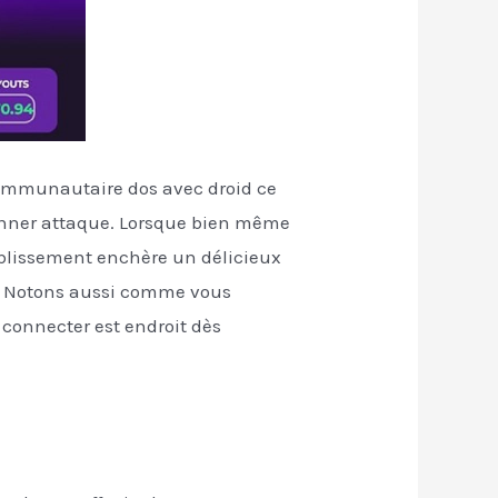
 communautaire dos avec droid ce
onner attaque. Lorsque bien même
établissement enchère un délicieux
l. Notons aussi comme vous
 connecter est endroit dès