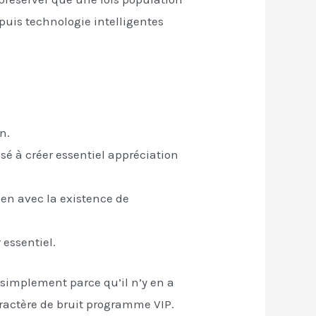
depuis technologie intelligentes
n.
é à créer essentiel appréciation
en avec la existence de
 essentiel.
 simplement parce qu’il n’y en a
aractère de bruit programme VIP.