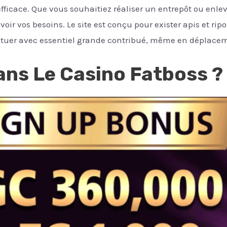
efficace. Que vous souhaitiez réaliser un entrepôt ou enle
voir vos besoins. Le site est conçu pour exister apis et rip
ctuer avec essentiel grande contribué, même en déplace
ans Le Casino Fatboss ?