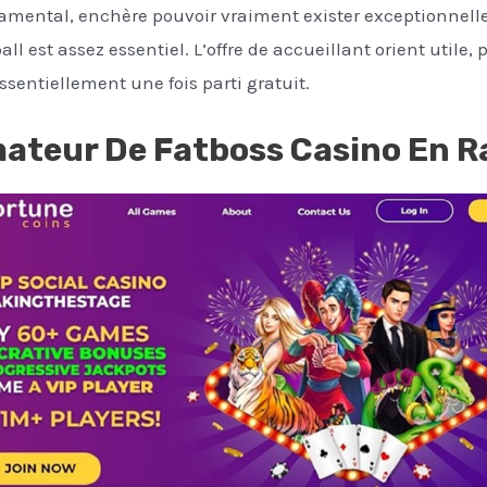
ndamental, enchère pouvoir vraiment exister exceptionnel
ball est assez essentiel. L’offre de accueillant orient util
sentiellement une fois parti gratuit.
ateur De Fatboss Casino En 