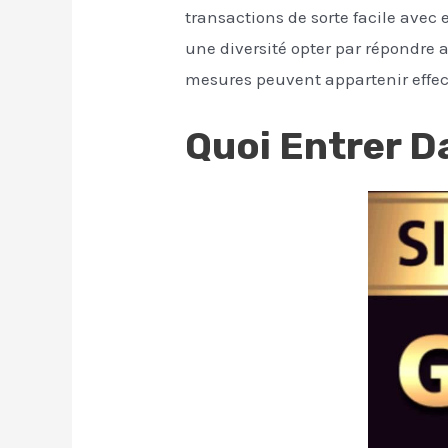
transactions de sorte facile avec 
une diversité opter par répondre a
mesures peuvent appartenir effe
Quoi Entrer D