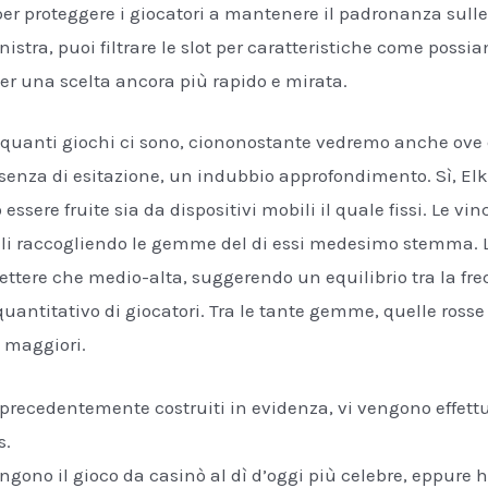
proteggere i giocatori a mantenere il padronanza sulle di
nistra, puoi filtrare le slot per caratteristiche come poss
er una scelta ancora più rapido e mirata.
 quanti giochi ci sono, ciononostante vedremo anche ove è
ssenza di esitazione, un indubbio approfondimento. Sì, Elk
essere fruite sia da dispositivi mobili il quale fissi. Le v
li raccogliendo le gemme del di essi medesimo stemma. La v
ere che medio-alta, suggerendo un equilibrio tra la freque
uantitativo di giocatori. Tra le tante gemme, quelle rosse
 maggiori.
ecedentemente costruiti in evidenza, vi vengono effettu
s.
ngono il gioco da casinò al dì d’oggi più celebre, eppure 