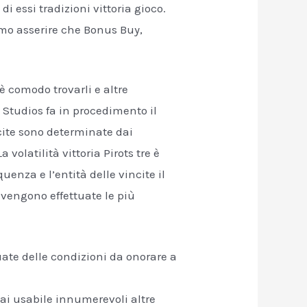
 essi tradizioni vittoria gioco.
iamo asserire che Bonus Buy,
 comodo trovarli e altre
 Studios fa in procedimento il
incite sono determinate dai
olatilità vittoria Pirots tre è
nza e l’entità delle vincite il
 vengono effettuate le più
ate delle condizioni da onorare a
hai usabile innumerevoli altre