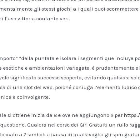
mentalmente gli stessi giochi a i quali puoi scommettere 
 l’uso vittoria contante veri.
importo” “della puntata e isolare i segmenti que incluye poc
e esotiche e ambientazioni variegate, è prudentemente el
vole significato successo scoperta, evitando qualsiasi solc
sa di una slot del web, poiché coniuga l’elemento ludico
unica e coinvolgente.
uale si ottiene inizia da 8 e ove ne aggiungono 2 per
https:
i questione. Qualora nel corso dei Giri Gratuiti un rullo 
 bloccato a 7 simboli a causa di qualsivoglia gli spin grat