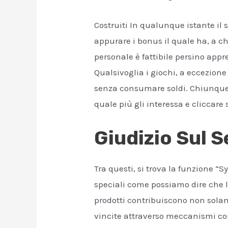
Costruiti In qualunque istante il 
appurare i bonus il quale ha, a ch
personale è fattibile persino app
Qualsivoglia i giochi, a eccezione
senza consumare soldi. Chiunque p
quale più gli interessa e cliccare
Giudizio Sul S
Tra questi, si trova la funzione “
speciali come possiamo dire che la
prodotti contribuiscono non solam
vincite attraverso meccanismi com