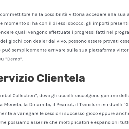
scommettitore ha la possibilità vittoria accedere alla sua
e momento si ha con il di essi sbocco, gli importi presenti
rendere quali vengono effettuate i progressi fatti nel pro
 dei giochi con dealer dal vivo, possono essere provati os
uò semplicemente arrivare sulla sua piattaforma vittoria 
 su “Demo”.
ervizio Clientela
Symbol Collection”, dove gli uccelli raccolgono gemme dell
 Moneta, la Dinamite, il Peanut, il Transform e i duelli “
ente a variegare le sessioni successo gioco eppure anche
e possiamo asserire che moltiplicatori e espansioni tutto