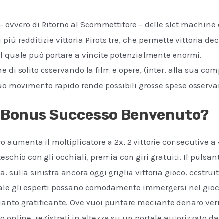
 – ovvero di Ritorno al Scommettitore – delle slot machine
iù redditizie vittoria Pirots tre, che permette vittoria deci
il quale può portare a vincite potenzialmente enormi.
 di solito osservando la film e opere, (inter. alla sua co
 suo movimento rapido rende possibili grosse spese osserva
n Bonus Successo Benvenuto?
aumenta il moltiplicatore a 2x, 2 vittorie consecutive a 4x
schio con gli occhiali, premia con giri gratuiti. Il pulsante
, sulla sinistra ancora oggi griglia vittoria gioco, costrui
 quale gli esperti possano comodamente immergersi nel gi
anto gratificante. Ove vuoi puntare mediante denaro veri 
 online, registrati in altezza su un portale autorizzato da