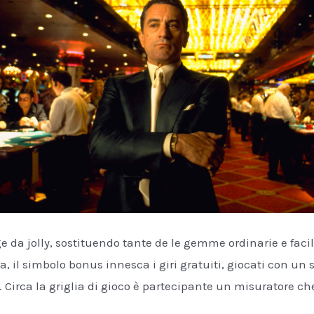
ge da jolly, sostituendo tante de le gemme ordinarie e faci
 il simbolo bonus innesca i giri gratuiti, giocati con un 
. Circa la griglia di gioco è partecipante un misuratore c