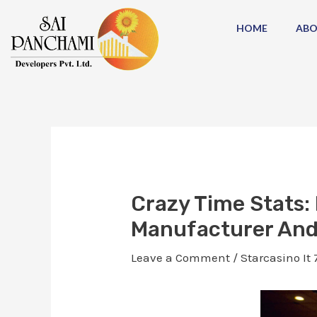
Skip
Post
HOME
AB
to
navigation
content
Crazy Time Stats: 
Manufacturer And
Leave a Comment
/
Starcasino It 