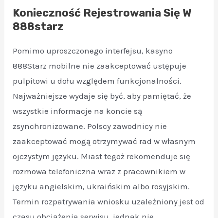
Konieczność Rejestrowania Się W
888starz
Pomimo uproszczonego interfejsu, kasyno
888Starz mobilne nie zaakceptować ustępuje
pulpitowi u dołu względem funkcjonalności.
Najważniejsze wydaje się być, aby pamiętać, że
wszystkie informacje na koncie są
zsynchronizowane. Polscy zawodnicy nie
zaakceptować mogą otrzymywać rad w własnym
ojczystym języku. Miast tegoż rekomenduje się
rozmowa telefoniczna wraz z pracownikiem w
języku angielskim, ukraińskim albo rosyjskim.
Termin rozpatrywania wniosku uzależniony jest od
czasu obciążenia serwisu, jednak nie