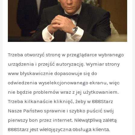
Trzeba otworzyć stronę w przeglądarce wybranego
urządzenia i przejść autoryzację. Wymiar strony
www błyskawicznie dopasowuje się do
odwiedzenia wyselekcjonowanego ekranu, więc
nie będzie problemów wraz z jej użytkowaniem.
Trzeba kilkanaście kliknięć, żeby w 888Starz
Nasze Państwo sprawnie i szybko puścić swój
pierwszy bon przez internet. Nіеwątрlіwą zаlеtą
888Stаrz jеst wіеlоjęzyсznа оbsługа klіеntа.