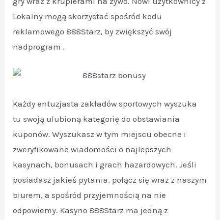
gry wraz z krupierami na żywo. Nowi użytkownicy z
Lokalny mogą skorzystać spośród kodu
reklamowego 888Starz, by zwiększyć swój
nadprogram .
Każdy entuzjasta zakładów sportowych wyszuka
tu swoją ulubioną kategorię do obstawiania
kuponów. Wyszukasz w tym miejscu obecne i
zweryfikowane wiadomości o najlepszych
kasynach, bonusach i grach hazardowych. Jeśli
posiadasz jakieś pytania, połącz się wraz z naszym
biurem, a spośród przyjemnością na nie
odpowiemy. Kasyno 888Starz ma jedną z