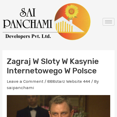
Skip
Post
to
navigation
content
Zagraj W Sloty W Kasynie
Internetowego W Polsce
Leave a Comment
/
888starz Website 444
/ By
saipanchami