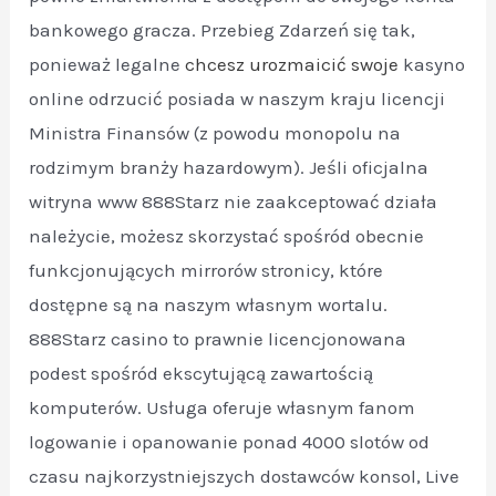
bankowego gracza. Przebieg Zdarzeń się tak,
ponieważ legalne
chcesz urozmaicić swoje
kasyno
online odrzucić posiada w naszym kraju licencji
Ministra Finansów (z powodu monopolu na
rodzimym branży hazardowym). Jeśli oficjalna
witryna www 888Starz nie zaakceptować działa
należycie, możesz skorzystać spośród obecnie
funkcjonujących mirrorów stronicy, które
dostępne są na naszym własnym wortalu.
888Starz casino to prawnie licencjonowana
podest spośród ekscytującą zawartością
komputerów. Usługa oferuje własnym fanom
logowanie i opanowanie ponad 4000 slotów od
czasu najkorzystniejszych dostawców konsol, Live