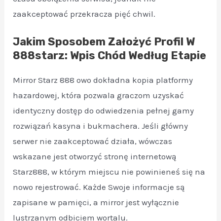
zaakceptować przekracza pięć chwil.
Jakim Sposobem Założyć Profil W
888starz: Wpis Chód Według Etapie
Mirror Starz 888 owo dokładna kopia platformy
hazardowej, która pozwala graczom uzyskać
identyczny dostęp do odwiedzenia pełnej gamy
rozwiązań kasyna i bukmachera. Jeśli główny
serwer nie zaakceptować działa, wówczas
wskazane jest otworzyć stronę internetową
Starz888, w którym miejscu nie powinieneś się na
nowo rejestrować. Każde Swoje informacje są
zapisane w pamięci, a mirror jest wyłącznie
lustrzanym odbiciem wortalu.