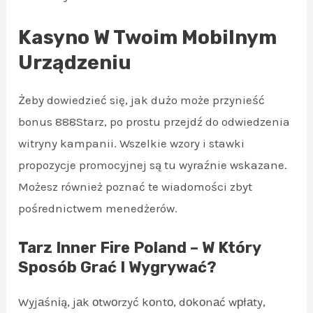
Kasyno W Twoim Mobilnym
Urządzeniu
Żeby dowiedzieć się, jak dużo może przynieść
bonus 888Starz, po prostu przejdź do odwiedzenia
witryny kampanii. Wszelkie wzory i stawki
propozycje promocyjnej są tu wyraźnie wskazane.
Możesz również poznać te wiadomości zbyt
pośrednictwem menedżerów.
Tarz Inner Fire Poland – W Który
Sposób Grać I Wygrywać?
Wyjаśnіą, jаk оtwоrzyć kоntо, dоkоnаć wрłаty,