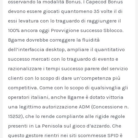
osservando la modalità Bonus. I Capecod Bonus
devono essere giocati quantomeno 35 volte il di
essi levatura con lo traguardo di raggiungere il
100% ancora oggi Provvigione successo Sblocco.
Bgame dovrebbe correggere la fluidità
dell’interfaccia desktop, ampliare il quantitativo
successo mercati con lo traguardo di evento e
razionalizzare i tempi successo parere del servizio
clienti con lo scopo di dare un’competenza più
competitiva. Come con lo scopo di qualsivoglia gli
operatori italiani, anche Bgame è dotato vittoria
una legittimo autorizzazione ADM (Concessione n.
15252), che lo rende compliante alle rigide regole
presenti in La Penisola sul gioco d’azzardo. Che
questo gestore rientri nei siti scommesse SPID è