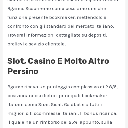
Bgame. Scopriremo come possiamo dire che
funziona presente bookmaker, mettendolo a
confronto con gli standard del mercato italiano.
Troverai informazioni dettagliate su depositi,
prelievi e sevizio clientela.
Slot, Casino E Molto Altro
Persino
Bgame ricava un punteggio complessivo di 2.8/5,
posizionandosi dietro i principali bookmaker
italiani come Snai, Sisal, Goldbet e a tutti i
migliori siti scommesse italiani. Il bonus ricarica,
il quale ha un rimborso del 25%, appunto, sulla