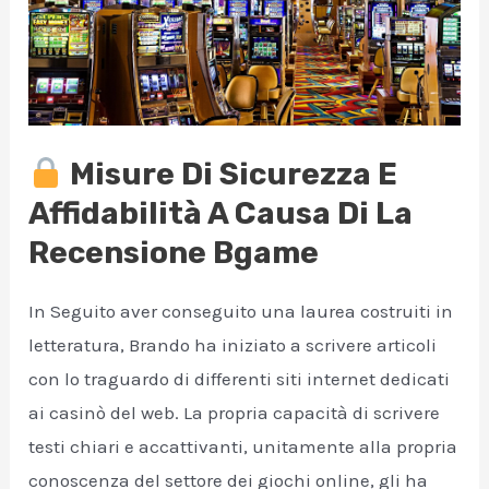
Misure Di Sicurezza E
Affidabilità A Causa Di La
Recensione Bgame
In Seguito aver conseguito una laurea costruiti in
letteratura, Brando ha iniziato a scrivere articoli
con lo traguardo di differenti siti internet dedicati
ai casinò del web. La propria capacità di scrivere
testi chiari e accattivanti, unitamente alla propria
conoscenza del settore dei giochi online, gli ha