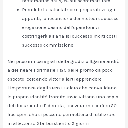
matematico del 5,3% sul scommettitore.
Prendete la calcolatrice e preparatevi agli
appunti, la recensione dei metodi successo
erogazione casinò dell’operatore vi
costringerà all’analisi successo molti costi
successo commissione.
Nei prossimi paragrafi della giudizio Bgame andrò
a delineare i primarie T&C delle promo da poco
esposte, cercando vittoria farti apprendere
l’importanza degli stessi. Coloro che convalidano
la propria identità tramite invio vittoria una copia
del documento d’identità, riceveranno perfino 50
free spin, che si possono permettersi di utilizzare
in altezza su Starburst entro 3 giorni