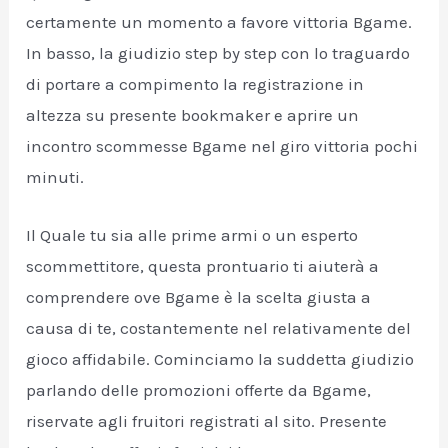
certamente un momento a favore vittoria Bgame.
In basso, la giudizio step by step con lo traguardo
di portare a compimento la registrazione in
altezza su presente bookmaker e aprire un
incontro scommesse Bgame nel giro vittoria pochi
minuti.
Il Quale tu sia alle prime armi o un esperto
scommettitore, questa prontuario ti aiuterà a
comprendere ove Bgame è la scelta giusta a
causa di te, costantemente nel relativamente del
gioco affidabile. Cominciamo la suddetta giudizio
parlando delle promozioni offerte da Bgame,
riservate agli fruitori registrati al sito. Presente