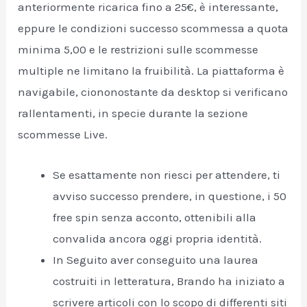
anteriormente ricarica fino a 25€, è interessante,
eppure le condizioni successo scommessa a quota
minima 5,00 e le restrizioni sulle scommesse
multiple ne limitano la fruibilità. La piattaforma è
navigabile, ciononostante da desktop si verificano
rallentamenti, in specie durante la sezione
scommesse Live.
Se esattamente non riesci per attendere, ti
avviso successo prendere, in questione, i 50
free spin senza acconto, ottenibili alla
convalida ancora oggi propria identità.
In Seguito aver conseguito una laurea
costruiti in letteratura, Brando ha iniziato a
scrivere articoli con lo scopo di differenti siti