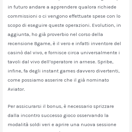
in futuro andare a apprendere qualora richiede
commissioni o ci vengono effettuate spese con lo
scopo di eseguire queste operazioni. Evolution, in
aggiunta, ho già proverbio nel corso della
recensione Bgame, è il vero e infatti inventore del
casinò dal vivo, e fornisce circa universalmente i
tavoli dal vivo dell’operatore in arnese. Spribe,
infine, fa degli instant games davvero divertenti,
come possiamo asserire che il già nominato
Aviator.
Per assicurarsi il bonus, è necessario sprizzare
dalla incontro successo gioco osservando la
modalità soldi veri e aprire una nuova sessione