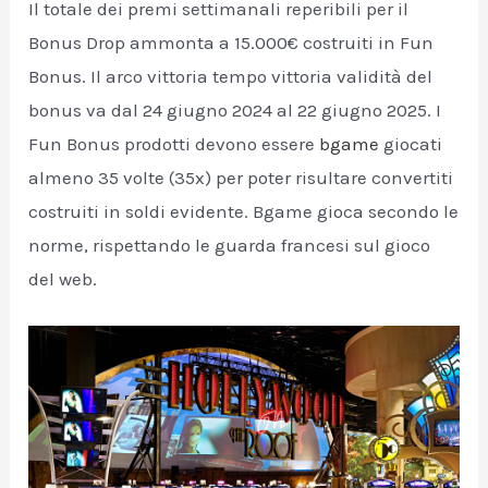
Il totale dei premi settimanali reperibili per il
Bonus Drop ammonta a 15.000€ costruiti in Fun
Bonus. Il arco vittoria tempo vittoria validità del
bonus va dal 24 giugno 2024 al 22 giugno 2025. I
Fun Bonus prodotti devono essere
bgame
giocati
almeno 35 volte (35x) per poter risultare convertiti
costruiti in soldi evidente. Bgame gioca secondo le
norme, rispettando le guarda francesi sul gioco
del web.