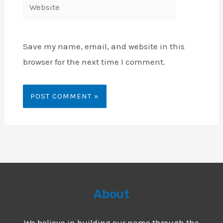
Website
Save my name, email, and website in this
browser for the next time I comment.
About
We believe in building our name through the