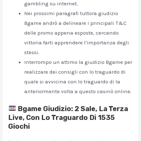
gambling su internet.
Nei prossimi paragrafi tuttora giudizio
Bgame andrò a delineare i principali T&C
delle promo appena esposte, cercando
vittoria farti apprendere l’importanza degli
stessi.
Interrompo un attimo la giudizio Bgame per
realizzare dei consigli con lo traguardo di
quale si avvicina con lo traguardo di la
anteriormente volta a questo casinò online.
Bgame Giudizio: 2 Sale, La Terza
Live, Con Lo Traguardo Di 1535
Giochi