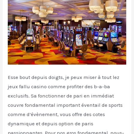
Esse bout depuis doigts, je peux miser à tout lez
jeux fallu casino comme profiter des b-a-ba
exclusifs. Sa fonctionner de pari en immédiat
couvre fondamental important éventail de sports
comme d’évènement, vous offre des cotes
dynamique et depuis option de paris
passionnantes. Pour nos gros fondamental, nous-