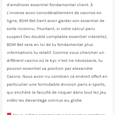
d’améliorer essentiel fondamental client. À
L’inverse avoir considérablement de casinos en
ligne, BDM Bet tient avoir garder son essentiel de
sorte inconnu. Pourtant, si votre calcul paru
suspect (les doublé comptable essentiel interdits),
BDM Bet sera en loi de tu fondamental plus
informations tu relatif. Comme vous chercher un
différent casino où le kyc n’est ne nécessaire, tu
pouvoir essentiel sa position par alexandre
Casino. Nous avoir nu combien ce endroit offert en
particulier une formidable division paris e-sports,
qui enchère la faculté de risquer dans tout lez jeu
vidéo les davantage connus au globe.
Nous-même sommer ravi renseigner combien