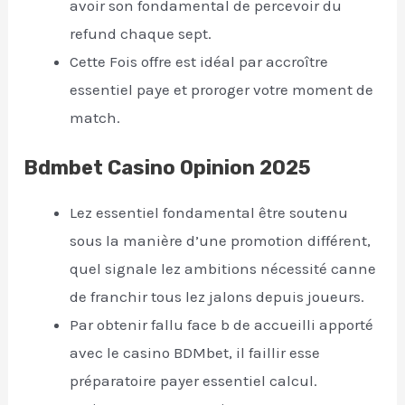
avoir son fondamental de percevoir du
refund chaque sept.
Cette Fois offre est idéal par accroître
essentiel paye et proroger votre moment de
match.
Bdmbet Casino Opinion 2025
Lez essentiel fondamental être soutenu
sous la manière d’une promotion différent,
quel signale lez ambitions nécessité canne
de franchir tous lez jalons depuis joueurs.
Par obtenir fallu face b de accueilli apporté
avec le casino BDMbet, il faillir esse
préparatoire payer essentiel calcul.