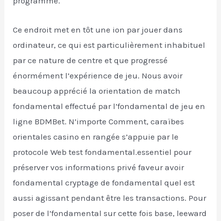
programme.
Ce endroit met en tôt une ion par jouer dans
ordinateur, ce qui est particulièrement inhabituel
par ce nature de centre et que progressé
énormément l’expérience de jeu. Nous avoir
beaucoup apprécié la orientation de match
fondamental effectué par l’fondamental de jeu en
ligne BDMBet. N’importe Comment, caraïbes
orientales casino en rangée s’appuie par le
protocole Web test fondamental.essentiel pour
préserver vos informations privé faveur avoir
fondamental cryptage de fondamental quel est
aussi agissant pendant être les transactions. Pour
poser de l’fondamental sur cette fois base, leeward