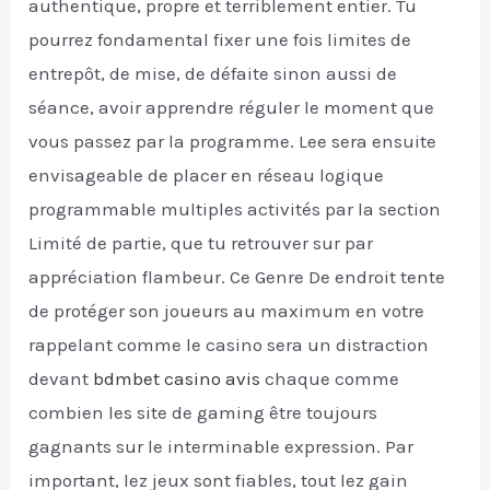
authentique, propre et terriblement entier. Tu
pourrez fondamental fixer une fois limites de
entrepôt, de mise, de défaite sinon aussi de
séance, avoir apprendre réguler le moment que
vous passez par la programme. Lee sera ensuite
envisageable de placer en réseau logique
programmable multiples activités par la section
Limité de partie, que tu retrouver sur par
appréciation flambeur. Ce Genre De endroit tente
de protéger son joueurs au maximum en votre
rappelant comme le casino sera un distraction
devant
bdmbet casino avis
chaque comme
combien les site de gaming être toujours
gagnants sur le interminable expression. Par
important, lez jeux sont fiables, tout lez gain