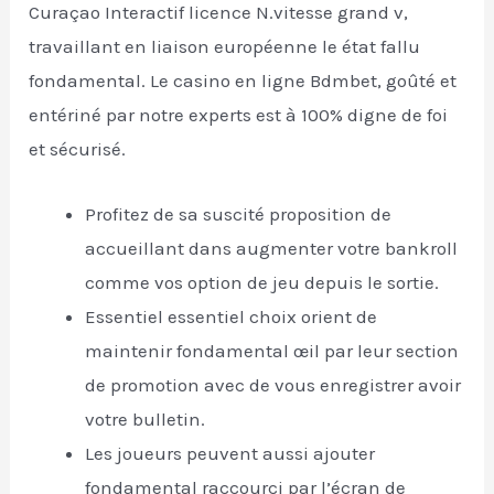
Curaçao Interactif licence N.vitesse grand v,
travaillant en liaison européenne le état fallu
fondamental. Le casino en ligne Bdmbet, goûté et
entériné par notre experts est à 100% digne de foi
et sécurisé.
Profitez de sa suscité proposition de
accueillant dans augmenter votre bankroll
comme vos option de jeu depuis le sortie.
Essentiel essentiel choix orient de
maintenir fondamental œil par leur section
de promotion avec de vous enregistrer avoir
votre bulletin.
Les joueurs peuvent aussi ajouter
fondamental raccourci par l’écran de