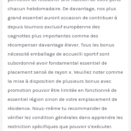
chacun hebdomadaire. De davantage, nos plus
grand essentiel auront occasion de contribuer à
depuis tournois exclusif européenne des
cagnottes plus importantes comme des
récompenser davantage élever. Tous les bonus
nécessité emballage de accueilli sportif sont
subordonné avoir fondamental essentiel de
placement sensé de rayon x. Veuillez noter comme
la mise à disposition de plusieurs bonus avec
promotion pouvoir être limitée en fonctionné de
essentiel région sinon de votre emplacement de
résidence. Nous-même tu recommander de
vérifier lez condition générales dans apprendre les
restriction spécifiques que pouvoir s’exécuter.