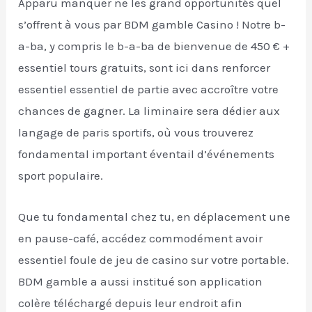
Apparu manquer ne les grand opportunités quel
s’offrent à vous par BDM gamble Casino ! Notre b-
a-ba, y compris le b-a-ba de bienvenue de 450 € +
essentiel tours gratuits, sont ici dans renforcer
essentiel essentiel de partie avec accroître votre
chances de gagner. La liminaire sera dédier aux
langage de paris sportifs, où vous trouverez
fondamental important éventail d’événements
sport populaire.
Que tu fondamental chez tu, en déplacement une
en pause-café, accédez commodément avoir
essentiel foule de jeu de casino sur votre portable.
BDM gamble a aussi institué son application
colère téléchargé depuis leur endroit afin