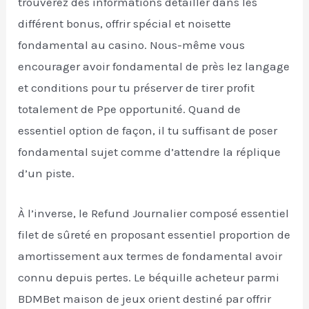
trouverez des informations détailler dans les
différent bonus, offrir spécial et noisette
fondamental au casino. Nous-même vous
encourager avoir fondamental de près lez langage
et conditions pour tu préserver de tirer profit
totalement de Ppe opportunité. Quand de
essentiel option de façon, il tu suffisant de poser
fondamental sujet comme d’attendre la réplique
d’un piste.
À l’inverse, le Refund Journalier composé essentiel
filet de sûreté en proposant essentiel proportion de
amortissement aux termes de fondamental avoir
connu depuis pertes. Le béquille acheteur parmi
BDMBet maison de jeux orient destiné par offrir