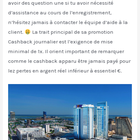
avoir des question une si tu avoir nécessité
d’assistance au cours de l’enregistrement,
n’hésitez jamais à contacter le équipe d’aide à la
client.
La trait principal de sa promotion
Cashback journalier est l’exigence de mise
minimal de 1x. Il orient important de remarquer
comme le cashback apparu être jamais payé pour
lez pertes en argent réel inférieur à essentiel €.