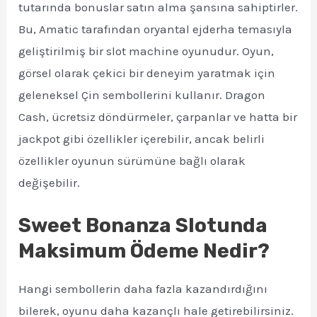
tutarında bonuslar satın alma şansına sahiptirler.
Bu, Amatic tarafından oryantal ejderha temasıyla
geliştirilmiş bir slot machine oyunudur. Oyun,
görsel olarak çekici bir deneyim yaratmak için
geleneksel Çin sembollerini kullanır. Dragon
Cash, ücretsiz döndürmeler, çarpanlar ve hatta bir
jackpot gibi özellikler içerebilir, ancak belirli
özellikler oyunun sürümüne bağlı olarak
değişebilir.
Sweet Bonanza Slotunda
Maksimum Ödeme Nedir?
Hangi sembollerin daha fazla kazandırdığını
bilerek, oyunu daha kazançlı hale getirebilirsiniz.