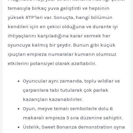
temasıyla birkaç yuva geliştirdi ve hepsinin
yüksek RTP’leri var. Sonuçta, hangi bölümün
kendileri için en çekici olduğuna ve durante iyi
ihtiyaçlarını karşıladığına karar vermek her
oyuncuya kalmış bir şeydir. Bunun gibi küçük
ipuçları empieza numaralar kumarın olumsuz
etkilerini potansiyel olarak azaltabilir.
Oyuncular aynı zamanda, toplu wildlar ve
çarpanlara tabi tutularak çok parlak
kazançları kazanabilirler.
Oyun, meyve temalı sembollerle dolu 6
makaralı empieza 5 sıra düzenine sahiptir.
Üstelik, Sweet Bonanza demonstration oyna