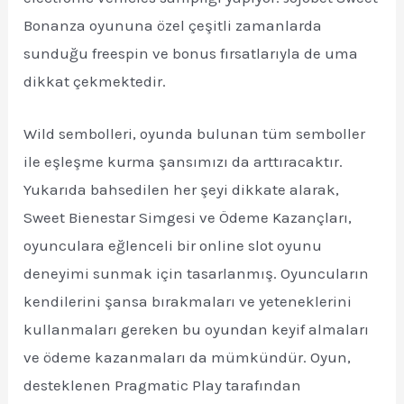
Bonanza oyununa özel çeşitli zamanlarda
sunduğu freespin ve bonus fırsatlarıyla de uma
dikkat çekmektedir.
Wild sembolleri, oyunda bulunan tüm semboller
ile eşleşme kurma şansımızı da arttıracaktır.
Yukarıda bahsedilen her şeyi dikkate alarak,
Sweet Bienestar Simgesi ve Ödeme Kazançları,
oyunculara eğlenceli bir online slot oyunu
deneyimi sunmak için tasarlanmış. Oyuncuların
kendilerini şansa bırakmaları ve yeteneklerini
kullanmaları gereken bu oyundan keyif almaları
ve ödeme kazanmaları da mümkündür. Oyun,
desteklenen Pragmatic Play tarafından