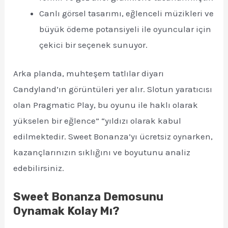
Canlı görsel tasarımı, eğlenceli müzikleri ve
büyük ödeme potansiyeli ile oyuncular için
çekici bir seçenek sunuyor.
Arka planda, muhteşem tatlılar diyarı
Candyland’ın görüntüleri yer alır. Slotun yaratıcısı
olan Pragmatic Play, bu oyunu ile haklı olarak
yükselen bir eğlence” “yıldızı olarak kabul
edilmektedir. Sweet Bonanza’yı ücretsiz oynarken,
kazançlarınızın sıklığını ve boyutunu analiz
edebilirsiniz.
Sweet Bonanza Demosunu
Oynamak Kolay Mı?