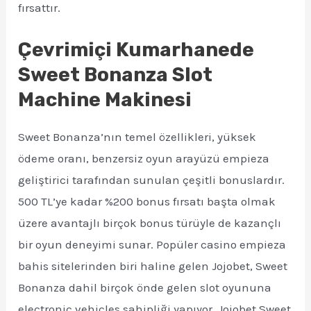
fırsattır.
Çevrimiçi Kumarhanede
Sweet Bonanza Slot
Machine Makinesi
Sweet Bonanza’nın temel özellikleri, yüksek
ödeme oranı, benzersiz oyun arayüzü empieza
geliştirici tarafından sunulan çeşitli bonuslardır.
500 TL’ye kadar %200 bonus fırsatı başta olmak
üzere avantajlı birçok bonus türüyle de kazançlı
bir oyun deneyimi sunar. Popüler casino empieza
bahis sitelerinden biri haline gelen Jojobet, Sweet
Bonanza dahil birçok önde gelen slot oyununa
electronic vehicles sahipliği yapıyor. Jojobet Sweet