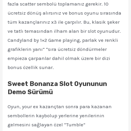
fazla scatter sembolü toplamanız gerekir. 10
ücretsiz dönüş alırsınız ve bonus oyunu sırasında
tüm kazançlarınız x3 ile çarpılır. Bu, klasik şeker
ve tatlı temasından ilham alan bir slot oyunudur.
Candyland by 1×2 Game playing, parlak ve renkli
grafiklerin yanı” “sıra ücretsiz döndürmeler
empieza çarpanlar dahil olmak üzere bir dizi
bonus özellik sunar.
Sweet Bonanza Slot Oyununun
Demo Sürümü
Oyun, your ex kazançtan sonra para kazanan
sembollerin kaybolup yerlerine yenilerinin
gelmesini sağlayan özel “Tumble”