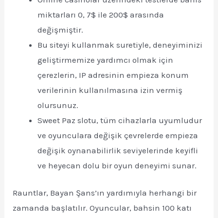
miktarları 0, 7$ ile 200$ arasında
değişmiştir.
Bu siteyi kullanmak suretiyle, deneyiminizi
geliştirmemize yardımcı olmak için
çerezlerin, IP adresinin empieza konum
verilerinin kullanılmasına izin vermiş
olursunuz.
Sweet Paz slotu, tüm cihazlarla uyumludur
ve oyunculara değişik çevrelerde empieza
değişik oynanabilirlik seviyelerinde keyifli
ve heyecan dolu bir oyun deneyimi sunar.
Rauntlar, Bayan Şans’ın yardımıyla herhangi bir
zamanda başlatılır. Oyuncular, bahsin 100 katı