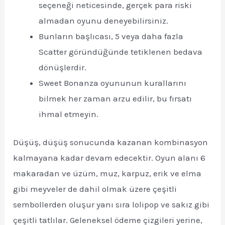
seçeneği neticesinde, gerçek para riski
almadan oyunu deneyebilirsiniz.
Bunların başlıcası, 5 veya daha fazla
Scatter göründüğünde tetiklenen bedava
dönüşlerdir.
Sweet Bonanza oyununun kurallarını
bilmek her zaman arzu edilir, bu fırsatı
ihmal etmeyin.
Düşüş, düşüş sonucunda kazanan kombinasyon
kalmayana kadar devam edecektir. Oyun alanı 6
makaradan ve üzüm, muz, karpuz, erik ve elma
gibi meyveler de dahil olmak üzere çeşitli
sembollerden oluşur yanı sıra lolipop ve sakız gibi
çeşitli tatlılar. Geleneksel ödeme çizgileri yerine,