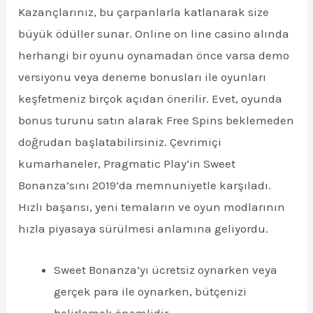
Kazançlarınız, bu çarpanlarla katlanarak size
büyük ödüller sunar. Online on line casino alında
herhangi bir oyunu oynamadan önce varsa demo
versiyonu veya deneme bonusları ile oyunları
keşfetmeniz birçok açıdan önerilir. Evet, oyunda
bonus turunu satın alarak Free Spins beklemeden
doğrudan başlatabilirsiniz. Çevrimiçi
kumarhaneler, Pragmatic Play’in Sweet
Bonanza’sını 2019’da memnuniyetle karşıladı.
Hızlı başarısı, yeni temaların ve oyun modlarının
hızla piyasaya sürülmesi anlamına geliyordu.
Sweet Bonanza’yı ücretsiz oynarken veya
gerçek para ile oynarken, bütçenizi
belirlemek önemlidir.