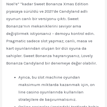
Noel’e” “kadar Sweet Bonanza Xmas Edition
piyasaya sürüldü ve 2021’de Candyland adlı
oyunun canlı bir versiyonu çıktı. Sweet
Bonanza’nın mekaniklerini seviyor ama
değiştirmek istiyorsanız – demoyu kontrol edin.
Pragmatic sadece slot yapmaz; canlı, masa ve
kart oyunlarından oluşan bir dizi oyuna da
sahipler. Sweet Bonanza hayranıysanız, Lovely
Bonanza Candyland bir denemeye değer olabilir.
Ayrıca, bu slot machine oyundan
maksimum miktarda kazanmak için, on
line casino oyunlarında kullanılan
stratejilere de başvurmalısınız.
Online casinolar üzerindeki testlerde bahis