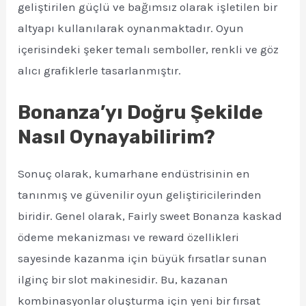
geliştirilen güçlü ve bağımsız olarak işletilen bir
altyapı kullanılarak oynanmaktadır. Oyun
içerisindeki şeker temalı semboller, renkli ve göz
alıcı grafiklerle tasarlanmıştır.
Bonanza’yı Doğru Şekilde
Nasıl Oynayabilirim?
Sonuç olarak, kumarhane endüstrisinin en
tanınmış ve güvenilir oyun geliştiricilerinden
biridir. Genel olarak, Fairly sweet Bonanza kaskad
ödeme mekanizması ve reward özellikleri
sayesinde kazanma için büyük fırsatlar sunan
ilginç bir slot makinesidir. Bu, kazanan
kombinasyonlar oluşturma için yeni bir fırsat