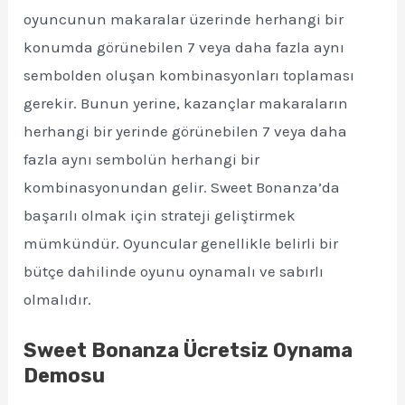
oyuncunun makaralar üzerinde herhangi bir
konumda görünebilen 7 veya daha fazla aynı
sembolden oluşan kombinasyonları toplaması
gerekir. Bunun yerine, kazançlar makaraların
herhangi bir yerinde görünebilen 7 veya daha
fazla aynı sembolün herhangi bir
kombinasyonundan gelir. Sweet Bonanza’da
başarılı olmak için strateji geliştirmek
mümkündür. Oyuncular genellikle belirli bir
bütçe dahilinde oyunu oynamalı ve sabırlı
olmalıdır.
Sweet Bonanza Ücretsiz Oynama
Demosu