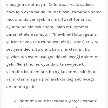
olacağını unutmayın. Online casinoda sadece
para için oynamakla kalmaz, aynı zamanda demo
modunu da deneyebilirsiniz. Sweet Bonanza,
oyuncular için çok önemli olan mükemmel
parametrelere sahiptir.” “[newline]Slotun getirisi
yüksektir ve RTP (Oyuncuya Dönüş Oranı) %96. 51
seviyesindedir. Bu oran, bahis miktarının bu
yüzdesinin oyuncuya geri dönebileceği anlamına
gelir. Geliştiriciler, oyunda orta seviyede bir
volatilite belirlemiştir, bu ag kazanma sıklığının
ve miktarının geniş bir aralıkta değişebileceği
anlamına gelir.
Platformumuz her zaman, gerçek zamanlı