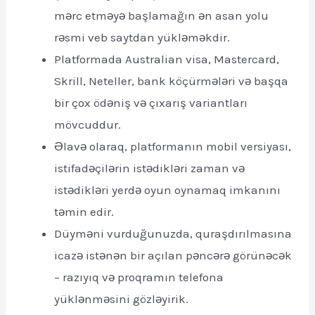
mərc etməyə başlamağın ən asan yolu
rəsmi veb saytdan yükləməkdir.
Platformada Australian visa, Mastercard,
Skrill, Neteller, bank köçürmələri və başqa
bir çox ödəniş və çıxarış variantları
mövcuddur.
Əlavə olaraq, platformanın mobil versiyası,
istifadəçilərin istədikləri zaman və
istədikləri yerdə oyun oynamaq imkanını
təmin edir.
Düyməni vurduğunuzda, quraşdırılmasına
icazə istənən bir açılan pəncərə görünəcək
– razıyıq və proqramın telefona
yüklənməsini gözləyirik.