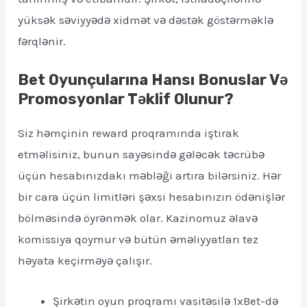
yüksək səviyyədə xidmət və dəstək göstərməklə
fərqlənir.
Bet Oyunçularına Hansı Bonuslar Və
Promosyonlar Təklif Olunur?
Siz həmçinin reward proqramında iştirak
etməlisiniz, bunun sayəsində gələcək təcrübə
üçün hesabınızdakı məbləği artıra bilərsiniz. Hər
bir cara üçün limitləri şəxsi hesabınızın ödənişlər
bölməsində öyrənmək olar. Kazinomuz əlavə
komissiya qoymur və bütün əməliyyatları tez
həyata keçirməyə çalışır.
Şirkətin oyun proqramı vasitəsilə 1xBet-də