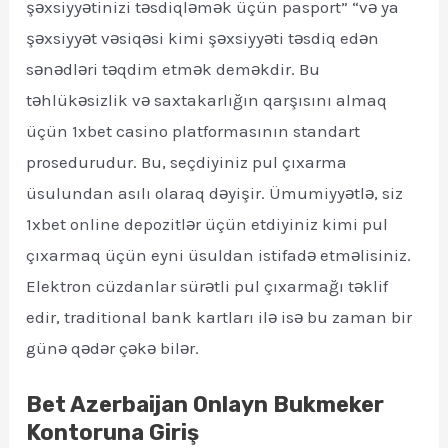
şəxsiyyətinizi təsdiqləmək üçün pasport” “və ya
şəxsiyyət vəsiqəsi kimi şəxsiyyəti təsdiq edən
sənədləri təqdim etmək deməkdir. Bu
təhlükəsizlik və saxtakarlığın qarşısını almaq
üçün 1xbet casino platformasının standart
prosedurudur. Bu, seçdiyiniz pul çıxarma
üsulundan asılı olaraq dəyişir. Ümumiyyətlə, siz
1xbet online depozitlər üçün etdiyiniz kimi pul
çıxarmaq üçün eyni üsuldan istifadə etməlisiniz.
Elektron cüzdanlar sürətli pul çıxarmağı təklif
edir, traditional bank kartları ilə isə bu zaman bir
günə qədər çəkə bilər.
Bet Azerbaijan Onlayn Bukmeker
Kontoruna Giriş