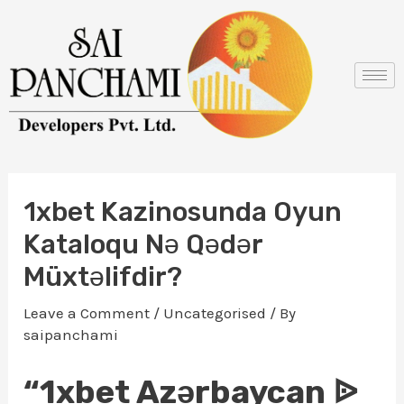
Skip
Post
to
navigation
content
1xbet Kazinosunda Oyun
Kataloqu Nə Qədər
Müxtəlifdir?
Leave a Comment
/
Uncategorised
/ By
saipanchami
“1xbet Azərbaycan ᐉ