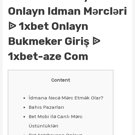
Onlayn Idman Mərcləri
ᐉ 1xbet Onlayn
Bukmeker Giriş ᐉ
1xbet-aze Com
Content
İdmana Necə Mərc Etmək Olar?
Bahis Pazarları
Bet Mobi Ilə Canlı Mərc
Üstünlükləri
Bet Azərbaycan Onlayn