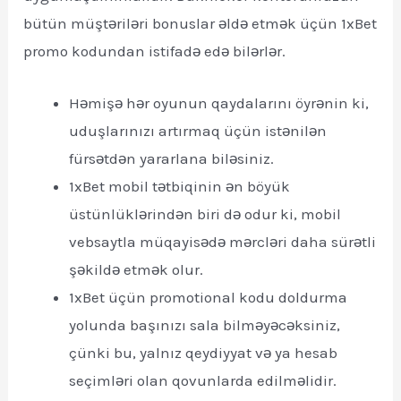
bütün müştəriləri bonuslar əldə etmək üçün 1xBet
promo kodundan istifadə edə bilərlər.
Həmişə hər oyunun qaydalarını öyrənin ki,
uduşlarınızı artırmaq üçün istənilən
fürsətdən yararlana biləsiniz.
1xBet mobil tətbiqinin ən böyük
üstünlüklərindən biri də odur ki, mobil
vebsaytla müqayisədə mərcləri daha sürətli
şəkildə etmək olur.
1xBet üçün promotional kodu doldurma
yolunda başınızı sala bilməyəcəksiniz,
çünki bu, yalnız qeydiyyat və ya hesab
seçimləri olan qovunlarda edilməlidir.