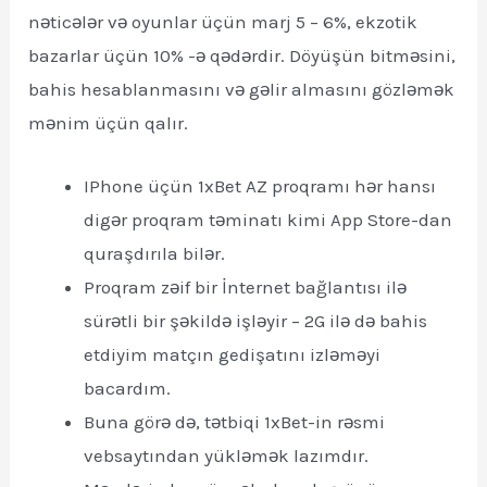
nəticələr və oyunlar üçün marj 5 – 6%, ekzotik
bazarlar üçün 10% -ə qədərdir. Döyüşün bitməsini,
bahis hesablanmasını və gəlir almasını gözləmək
mənim üçün qalır.
IPhone üçün 1xBet AZ proqramı hər hansı
digər proqram təminatı kimi App Store-dan
quraşdırıla bilər.
Proqram zəif bir İnternet bağlantısı ilə
sürətli bir şəkildə işləyir – 2G ilə də bahis
etdiyim matçın gedişatını izləməyi
bacardım.
Buna görə də, tətbiqi 1xBet-in rəsmi
vebsaytından yükləmək lazımdır.