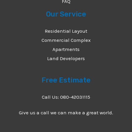
FAQ
Our Service
Residential Layout
Commercial Complex
Apartments
Land Developers
Free Estimate
Call Us: 080-42031115
Give us a call we can make a great world.