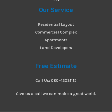
Our Service
Residential Layout
Commercial Complex
Apartments
Land Developers
Free Estimate
Call Us: 080-42031115
Give us a call we can make a great world.