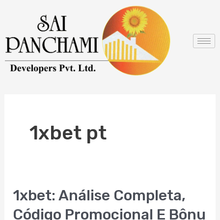
Skip
to
content
1xbet pt
1xbet: Análise Completa,
1xbet:
Análise
Código Promocional E Bônu