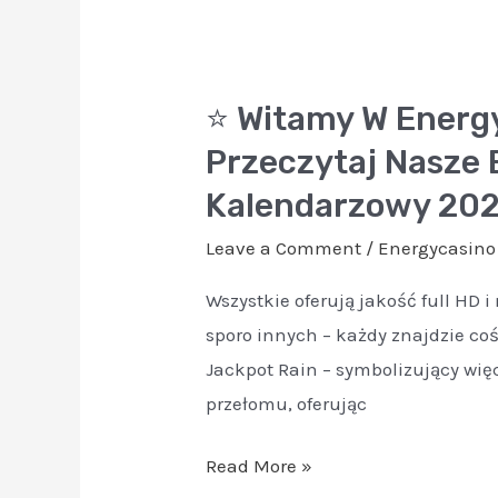
⭐️ Witamy W Energ
⭐️
Witamy
Przeczytaj Nasze 
W
Kalendarzowy 20
Energycasino
Leave a Comment
/
Energycasino
Pl:
Logowanie
Wszystkie oferują jakość full HD 
Do
sporo innych – każdy znajdzie co
Energy
Jackpot Rain – symbolizujący wię
Kasyno
przełomu, oferując
47
Com,
Read More »
Przeczytaj