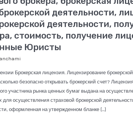
ого брокера, брокерская лиц
брокерской деятельности, ли
рокерской деятельности, пол
ра, стоимость, получение ли
енные Юристы
panchami
нзии Брокерская лицензия. Лицензирование брокерской д
асколько безопасно открывать брокерский счет? Лицензи
го участника рынка ценных бумаг выдана на осуществл
 для осуществления страховой брокерской деятельност
сти, оформленная на утвержденном бланке […]