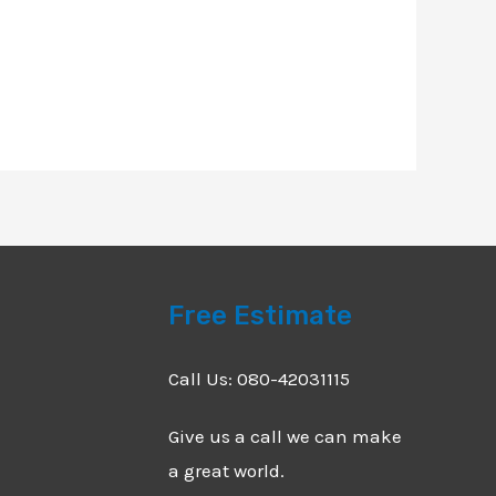
Free Estimate
Call Us: 080-42031115
Give us a call we can make
a great world.