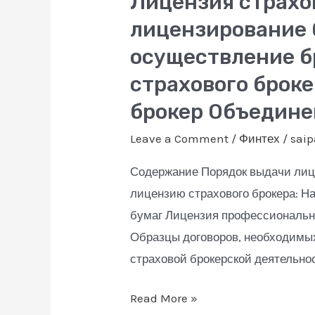
Лицензия страхов
страхового
лицензирование 
брокера,
осуществление б
брокерская
страхового броке
лицензия,
брокер Объедин
лицензирование
брокерской
Leave a Comment
/
Финтех
/
sai
деятельности,
Содержание Порядок выдачи лице
лицензия
лицензию страхового брокера: Н
на
бумаг Лицензия профессионально
осуществление
Образцы договоров, необходимых
брокерской
страховой брокерской деятельно
деятельности,
получить
Read More »
лицензию