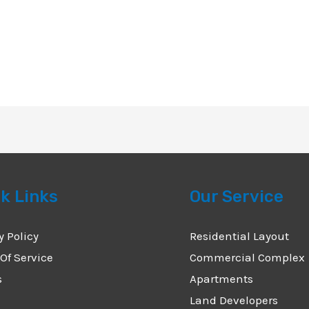
k Links
Our Service
y Policy
Residential Layout
Of Service
Commercial Complex
s
Apartments
Land Developers