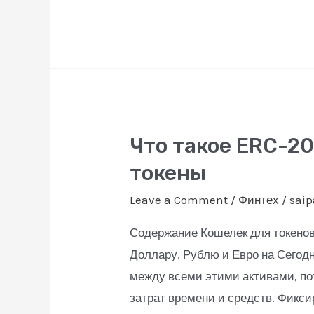
страхового
брокера,
стоимость,
получение
лицензии
страховой
Что такое ERC-20
брокер
Что
Объединенные
такое
токены
Юристы
ERC-
Leave a Comment
/
Финтех
/
sai
20
как
Содержание Кошелек для токенов
использовать
Доллару, Рублю и Евро на Сегод
стандарт
между всеми этими активами, по
и
затрат времени и средств. Фикс