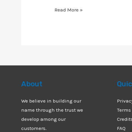
создавать
Read More »
токены
About
Quic
We believe in building our
Privac
name through the trust we
Terms 
develop among our
Credit
customers.
FAQ