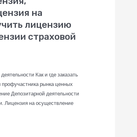
ензия,
цензия на
учить лицензию
цензии страховой
еятельности Как и где заказать
я профучастника рынка ценных
ение Депозитарной деятельности
и. Лицензия на осуществление