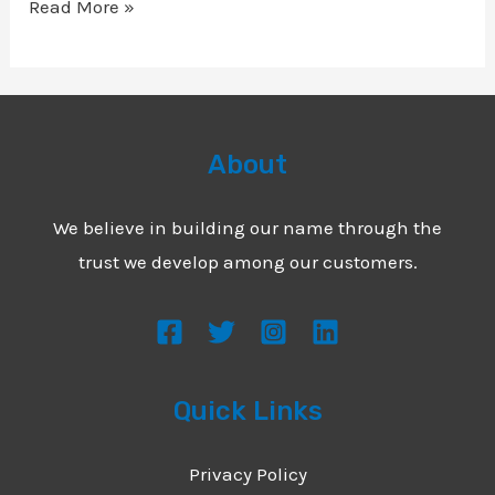
Read More »
About
We believe in building our name through the
trust we develop among our customers.
Quick Links
Privacy Policy