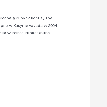
 Kochają Plinko? Bonusy The
tępne W Kasynie Vavada W 2024
nko W Polsce Plinko Online