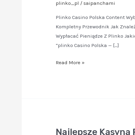
plinko_pl
/
saipanchami
Gambling
Plinko Casino Polska Content Wyb
Establishment
Kompletny Przewodnik Jak Znaleźć
Polska”
Wypłacać Pieniądze Z Plinko Ja
“plinko Casino Polska — […]
Read More »
Najlepsze Kasyna 
Najlepsze