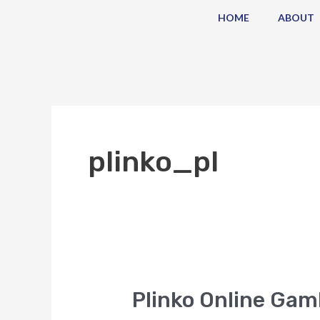
Skip
HOME
ABOUT
to
content
plinko_pl
Plinko Online Gam
Plinko
Online