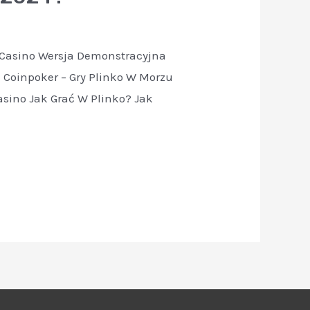
n Casino Wersja Demonstracyjna
 Coinpoker – Gry Plinko W Morzu
asino Jak Grać W Plinko? Jak