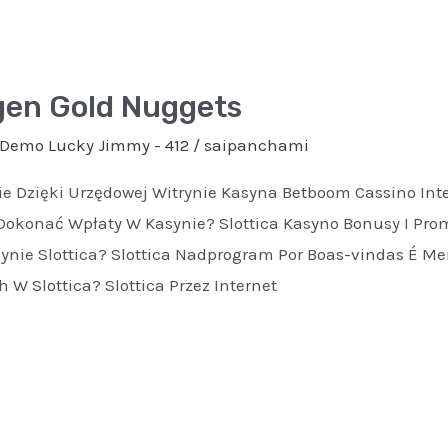
gen Gold Nuggets
 Demo Lucky Jimmy - 412
/
saipanchami
ie Dzięki Urzędowej Witrynie Kasyna Betboom Cassino Int
Dokonać Wpłaty W Kasynie? Slottica Kasyno Bonusy I Pr
ynie Slottica? Slottica Nadprogram Por Boas-vindas É Me
W Slottica? Slottica Przez Internet