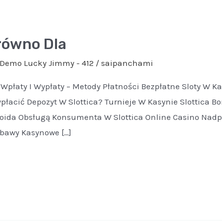
arówno Dla
 Demo Lucky Jimmy - 412
/
saipanchami
Wpłaty I Wypłaty – Metody Płatności Bezpłatne Sloty W Ka
łacić Depozyt W Slottica? Turnieje W Kasynie Slottica Bo
roida Obsługą Konsumenta W Slottica Online Casino Nadp
abawy Kasynowe […]