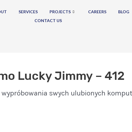
OUT
SERVICES
PROJECTS
CAREERS
BLOG
CONTACT US
emo Lucky Jimmy – 412
ia wypróbowania swych ulubionych kompu