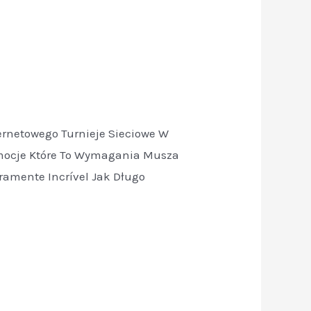
ernetowego Turnieje Sieciowe W
omocje Które To Wymagania Musza
ramente Incrível Jak Długo