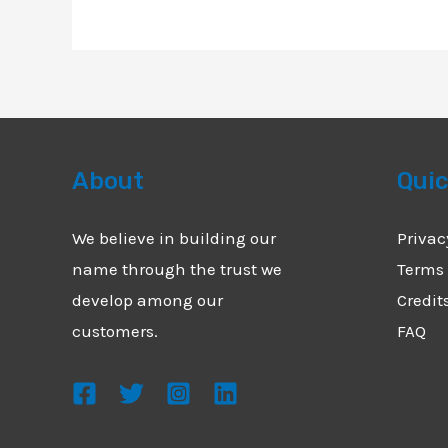
About
Quic
We believe in building our
Privac
name through the trust we
Terms 
develop among our
Credit
customers.
FAQ