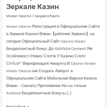
Регистрация
Зеркале Казин
в
Vovan Casino
/
saipanchami
Официальном
Сайте
Vovan Casino Регистрация в Официальном Сайте
а
а Зеркале Казино Вован【рабочее Зеркало】на
Зеркале
сегодня Официальный Сайт Casino Vovan
Казин
Бездепозитный Бонус До 1000%24 Content Які
Особливості Нових Слотів У Казино Слотс
Сіті%3F” Верификация Аккаунта В Casino Vovan
Vovan Casino как Создать Аккаунт а
Официальном Сайте Мобильная Версия Казино
Вован – Скачать Приложение На Ios только
Android Бездепозитные Бонусы […]
Read More »