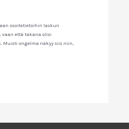
kaan osoitetietoihin laskun
, vaan että takana olisi
 Muisti ongelma näkyy siis niin,