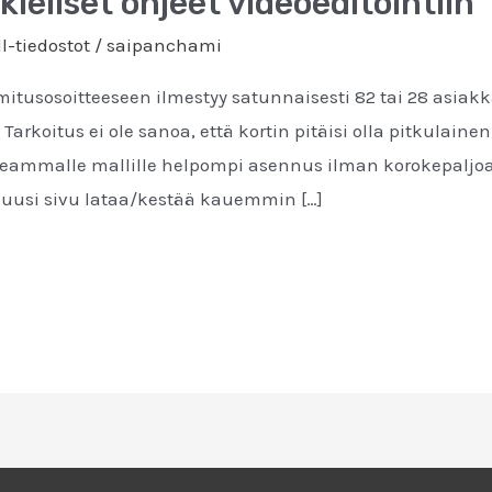
eliset ohjeet videoeditointiin
l-tiedostot
/
saipanchami
oimitusosoitteeseen ilmestyy satunnaisesti 82 tai 28 asiak
Tarkoitus ei ole sanoa, että kortin pitäisi olla pitkulainen
eammalle mallille helpompi asennus ilman korokepaljoa.
n uusi sivu lataa/kestää kauemmin […]