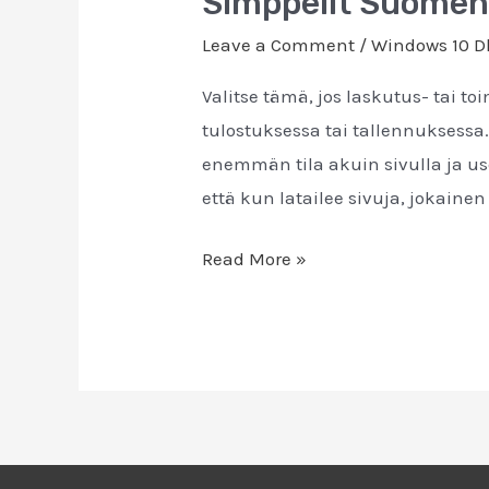
Simppelit Suomenki
Suomenkieliset
Leave a Comment
/
Windows 10 Dl
ohjeet
Valitse tämä, jos laskutus- tai t
videoeditointiin
tulostuksessa tai tallennuksessa. 
enemmän tila akuin sivulla ja us
että kun latailee sivuja, jokaine
Read More »