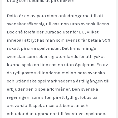
uttag som betalas ut på direkten.
Detta är en av para stora anledningarna till att
svenskar söker sig till casinon utan svensk licens.
Dock så forefalder Curacao utanför EU, vilket
innebär att lyckas man som svensk får betala 30%
i skatt på sina spelvinster. Det finns många
svenskar som söker sig utomlands för att lyckas
kunna spela on line casino utan Spelpaus. En av
de tydligaste skillnaderna mellan para svenska
och utländska spelmarknaderna är tillgången till
erbjudanden o spelarförmåner. Den svenska
regeringen, som sitter på ett tydligt fokus på
ansvarsfullt spel, anser att bonusar och
erbjudanden uppmanar till överdrivet spelande.