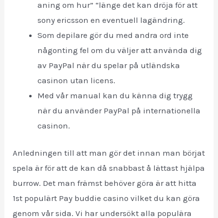
aning om hur” “länge det kan dröja för att
sony ericsson en eventuell lagändring.
Som depilare gör du med andra ord inte
någonting fel om du väljer att använda dig
av PayPal när du spelar på utländska
casinon utan licens.
Med vår manual kan du känna dig trygg
när du använder PayPal på internationella
casinon.
Anledningen till att man gör det innan man börjat
spela är för att de kan då snabbast å lättast hjälpa
burrow. Det man främst behöver göra är att hitta
1st populärt Pay buddie casino vilket du kan göra
genom vår sida. Vi har undersökt alla populära