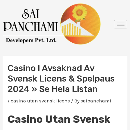
Skip
Post
to
navigation
content
Casino I Avsaknad Av
Svensk Licens & Spelpaus
2024 » Se Hela Listan
/
casino utan svensk licens
/ By
saipanchami
Casino Utan Svensk