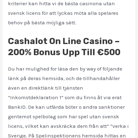
kriterier kan hitta vi de bästa casinona utan
svensk licens för att lyckas möta alla spelares
behov på bästa möjliga sätt.
Cashalot On Line Casino –
200% Bonus Upp Till €500
Du har mulighed for läsa den by way of följande
länk på deras hemsida, och de tillhandahåller
även en direktlänk till tjänsten
”Inkomstdeklaration 1” som du finns åt via erat
BankID. De kan utfärda böter o andra sanktioner
gentemot spelbolag som har spel utan svensk
licens, vilket kan avskräcka dem från att” “verka i
Sverige. På Spelinspektionens hemsida hittas en