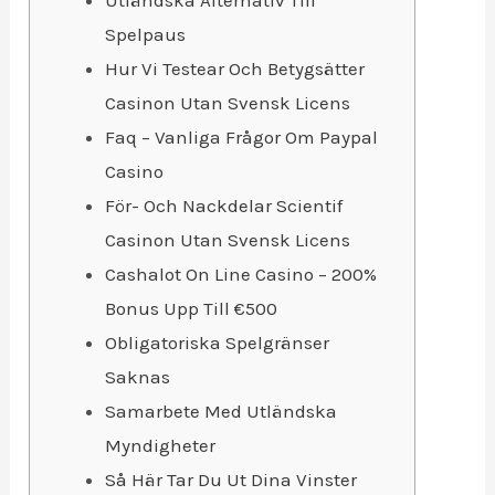
Spelpaus
Hur Vi Testear Och Betygsätter
Casinon Utan Svensk Licens
Faq – Vanliga Frågor Om Paypal
Casino
För- Och Nackdelar Scientif
Casinon Utan Svensk Licens
Cashalot On Line Casino – 200%
Bonus Upp Till €500
Obligatoriska Spelgränser
Saknas
Samarbete Med Utländska
Myndigheter
Så Här Tar Du Ut Dina Vinster