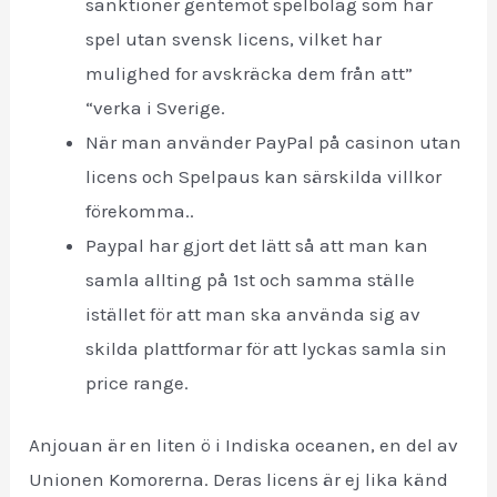
sanktioner gentemot spelbolag som har
spel utan svensk licens, vilket har
mulighed for avskräcka dem från att”
“verka i Sverige.
När man använder PayPal på casinon utan
licens och Spelpaus kan särskilda villkor
förekomma..
Paypal har gjort det lätt så att man kan
samla allting på 1st och samma ställe
istället för att man ska använda sig av
skilda plattformar för att lyckas samla sin
price range.
Anjouan är en liten ö i Indiska oceanen, en del av
Unionen Komorerna. Deras licens är ej lika känd