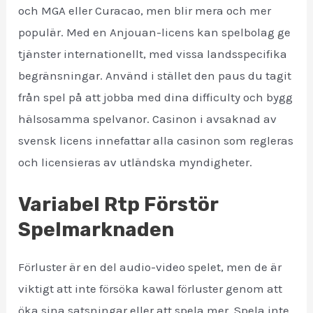
och MGA eller Curacao, men blir mera och mer
populär. Med en Anjouan-licens kan spelbolag ge
tjänster internationellt, med vissa landsspecifika
begränsningar. Använd i stället den paus du tagit
från spel på att jobba med dina difficulty och bygg
hälsosamma spelvanor. Casinon i avsaknad av
svensk licens innefattar alla casinon som regleras
och licensieras av utländska myndigheter.
Variabel Rtp Förstör
Spelmarknaden
Förluster är en del audio-video spelet, men de är
viktigt att inte försöka kawal förluster genom att
öka sina satsningar eller att spela mer. Spela inte