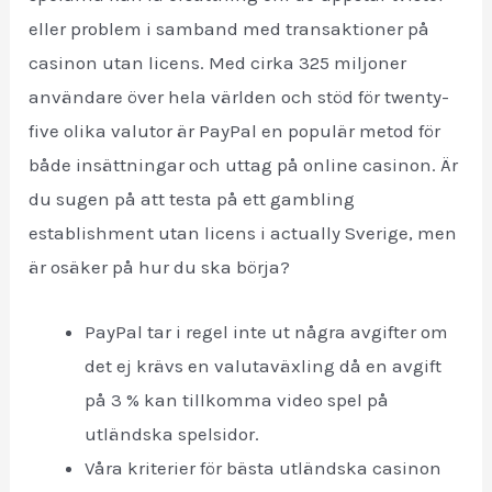
eller problem i samband med transaktioner på
casinon utan licens. Med cirka 325 miljoner
användare över hela världen och stöd för twenty-
five olika valutor är PayPal en populär metod för
både insättningar och uttag på online casinon. Är
du sugen på att testa på ett gambling
establishment utan licens i actually Sverige, men
är osäker på hur du ska börja?
PayPal tar i regel inte ut några avgifter om
det ej krävs en valutaväxling då en avgift
på 3 % kan tillkomma video spel på
utländska spelsidor.
Våra kriterier för bästa utländska casinon