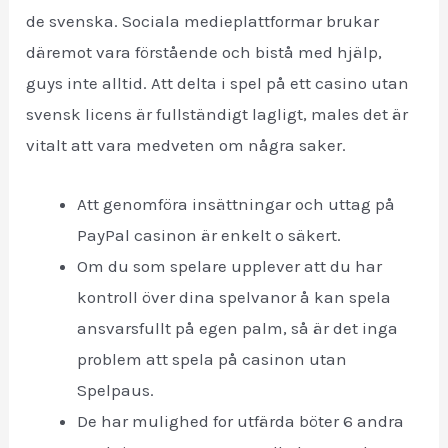
de svenska. Sociala medieplattformar brukar
däremot vara förstående och bistå med hjälp,
guys inte alltid. Att delta i spel på ett casino utan
svensk licens är fullständigt lagligt, males det är
vitalt att vara medveten om några saker.
Att genomföra insättningar och uttag på
PayPal casinon är enkelt o säkert.
Om du som spelare upplever att du har
kontroll över dina spelvanor å kan spela
ansvarsfullt på egen palm, så är det inga
problem att spela på casinon utan
Spelpaus.
De har mulighed for utfärda böter 6 andra