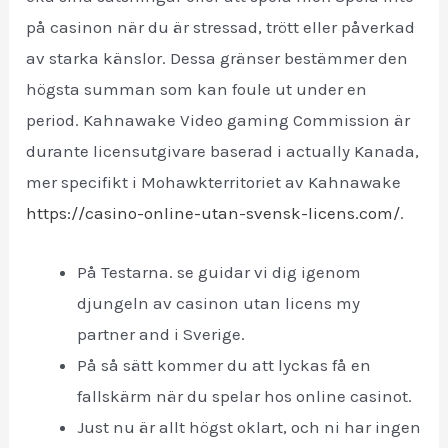
på casinon när du är stressad, trött eller påverkad
av starka känslor. Dessa gränser bestämmer den
högsta summan som kan foule ut under en
period. Kahnawake Video gaming Commission är
durante licensutgivare baserad i actually Kanada,
mer specifikt i Mohawkterritoriet av Kahnawake
https://casino-online-utan-svensk-licens.com/
.
På Testarna. se guidar vi dig igenom
djungeln av casinon utan licens my
partner and i Sverige.
På så sätt kommer du att lyckas få en
fallskärm när du spelar hos online casinot.
Just nu är allt högst oklart, och ni har ingen