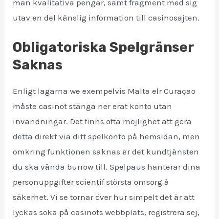
man kvalitativa pengar, samt fragment med sig
utav en del känslig information till casinosajten.
Obligatoriska Spelgränser
Saknas
Enligt lagarna we exempelvis Malta elr Curaçao
måste casinot stänga ner erat konto utan
invändningar. Det finns ofta möjlighet att göra
detta direkt via ditt spelkonto på hemsidan, men
omkring funktionen saknas är det kundtjänsten
du ska vända burrow till. Spelpaus hanterar dina
personuppgifter scientif största omsorg å
säkerhet. Vi se tornar över hur simpelt det är att
lyckas söka på casinots webbplats, registrera sej,