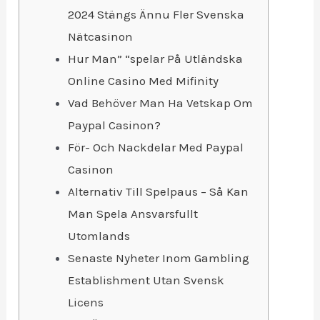
2024 Stängs Ännu Fler Svenska
Nätcasinon
Hur Man” “spelar På Utländska
Online Casino Med Mifinity
Vad Behöver Man Ha Vetskap Om
Paypal Casinon?
För- Och Nackdelar Med Paypal
Casinon
Alternativ Till Spelpaus – Så Kan
Man Spela Ansvarsfullt
Utomlands
Senaste Nyheter Inom Gambling
Establishment Utan Svensk
Licens