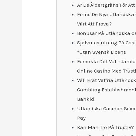
Är De Åldersgräns För Att
Finns De Nya Utländska
Värt Att Prova?
Bonusar På Utländska C
Självuteslutning På Cas
“Utan Svensk Licens
Förenkla Ditt Val – Jämfö
Online Casino Med Trust
Välj Erat Valfria Utländs
Gambling Establishmen
Bankid
Utländska Casinon Scien
Pay
Kan Man Tro På Trustly?