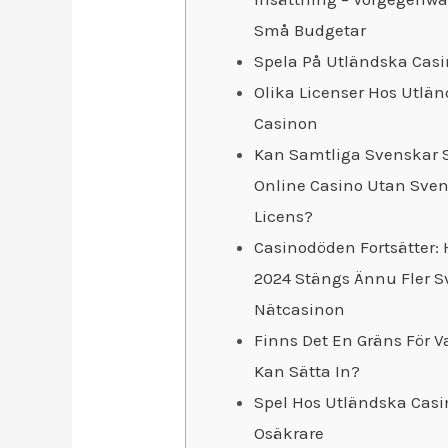
Små Budgetar
Spela På Utländska Cas
Olika Licenser Hos Utlä
Casinon
Kan Samtliga Svenskar 
Online Casino Utan Sve
Licens?
Casinodöden Fortsätter:
2024 Stängs Ännu Fler 
Nätcasinon
Finns Det En Gräns För V
Kan Sätta In?
Spel Hos Utländska Casi
Osäkrare