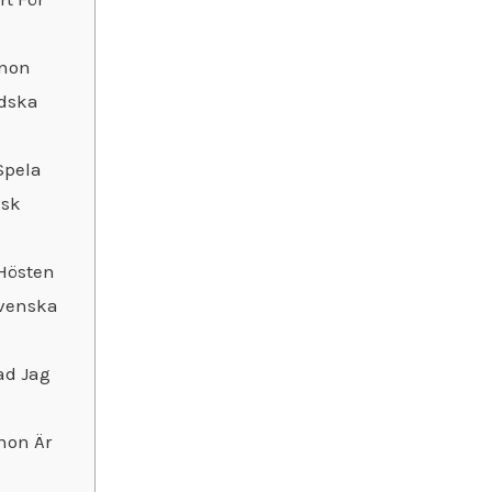
inon
ndska
Spela
nsk
 Hösten
Svenska
ad Jag
non Är