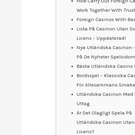
How Carry Out Foreign C
Work Together With Trust
Foreign Casinos With Ba
Lista På Casinon Utan S
Licens – Uppdaterad!
Nya Utländska Casinon 
På De Nyheter Spelsidor
Bästa Utländska Casino 
Bordsspel – Klassiska Ca
För Allesammans Smake
Utländska Casinon Med
Uttag
Är Det Olagligt Spela På
Utländska Casinon Utan
Licens?