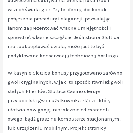
odwiedzenia odkrywania wielkiej lokalizacji
wszechświata gier. Gry te oferują doskonałe
połączenie procedury i elegancji, pozwalając
fanom zaprezentować własne umiejętności i
sprawdzić własne szczęście. Jeśli strona Slottica
nie zaakceptować działa, może jest to być
podyktowane konserwacją techniczną hostingu.
W kasynie Slottica bonusy przygotowano zarówno
gwoli oryginalnych, w jaki to sposób również gwoli
stałych klientów. Slottica Casino oferuje
przyjacielski gwoli użytkownika złącze, który
ułatwia nawigację, niezależnie od momentu
owego, bądź grasz na komputerze stacjonarnym,
lub urządzeniu mobilnym. Projekt stronicy