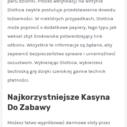
paru dzionki. Proces weryfikacji na witrynie
Slottica zwykle postuluje przedstawienia dowodu
tożsamości. W niektórych przypadkach, Slottica
może poprosić o dodatkowe papiery, tego typu jak
weksel zbyt środowiska potwierdzający link
odbioru. Wszystkie te informacje są żądane, aby
zapewnić bezpieczeństwo sprawie i uniemożliwić
oszustwom. Wybierając Slottica, wybierzesz
beztroską grę dzięki szerokiej gamie technik
płatności.
Najkorzystniejsze Kasyna
Do Zabawy
Możesz łatwo wypróbować darmowe sloty przez