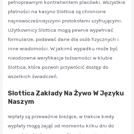
pełnoprawnym kontrahentem placówki. Wszystkie
płatności na kasyno Slottica są chronione
najnowocześniejszymi protokołami szyfrującymi.
Użytkownicy Slottica mogą pewnie wypełniać
formularze, podawać dane dla osób fizycznych i
inne wiadomości. W jakimś wypadku może być
nieodzowna weryfikacja tożsamości w klubie
Slottica, która pozwoli przywrócić dostęp do
wszelkich świadczeń.
Slottica Zakłady Na Żywo W Języku
Naszym
Wpłaty są przeważnie bieżące, w trakcie kiedy
wypłaty mogą zająć od momentu kilku dni do