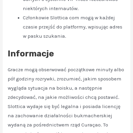
niektórych internautów.
Członkowie Slottica com mogą w każdej
czasie przejść do platformy, wpisując adres
w pasku szukania.
Informacje
Gracze mogą obserwować początkowe minuty albo
pół godziny rozrywki, zrozumieć, jakim sposobem
wygląda sytuacja na boisku, a następnie
zdecydować, na jakie możliwości chcą postawić.
Slottica wydaje się być legalna i posiada licencję
na zachowanie działalności bukmacherskiej
wydaną za pośrednictwem rząd Curaçao. To