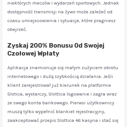
niektórych meczów i wydarzeń sportowych. Jednak
dostępność transmisji na żywo może zależeć od
czasu umiejscowienia i sytuacje, które pragniesz
obejrzeć.
Zyskaj 200% Bonusu Od Swojej
Czołowej Wpłaty
Aplikacja znamionuje się małym zużyciem obrotu
internetowego i dużą szybkością działania. Jeśli
klient zarejestrował już kierunek na platformie
Slotica, wystarczy, Slottica logowanie i zagra wraz
ze swego konta bankowego. Pierwsi użytkownicy
muszą tylko wypełnić blankiet rejestracyjny,
zaakceptować przepis Slottica 46 kasyna i stać się