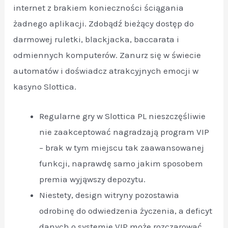
internet z brakiem konieczności ściągania
żadnego aplikacji. Zdobądź bieżący dostęp do
darmowej ruletki, blackjacka, baccarata i
odmiennych komputerów. Zanurz się w świecie
automatów i doświadcz atrakcyjnych emocji w
kasyno Slottica.
Regularne gry w Slottica PL nieszczęśliwie
nie zaakceptować nagradzają program VIP
– brak w tym miejscu tak zaawansowanej
funkcji, naprawdę samo jakim sposobem
premia wyjąwszy depozytu.
Niestety, design witryny pozostawia
odrobinę do odwiedzenia życzenia, a deficyt
danych o systemie VIP może rozczarować