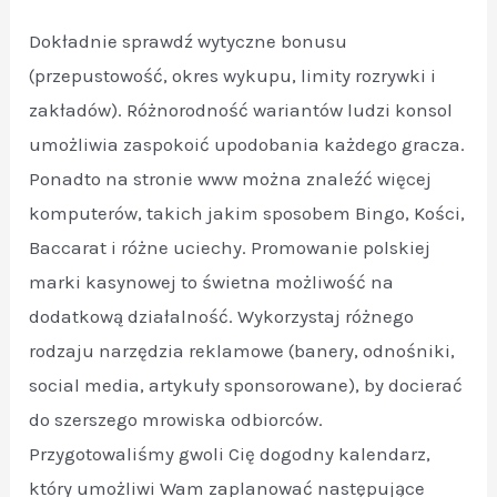
Dokładnie sprawdź wytyczne bonusu
(przepustowość, okres wykupu, limity rozrywki i
zakładów). Różnorodność wariantów ludzi konsol
umożliwia zaspokoić upodobania każdego gracza.
Ponadto na stronie www można znaleźć więcej
komputerów, takich jakim sposobem Bingo, Kości,
Baccarat i różne uciechy. Promowanie polskiej
marki kasynowej to świetna możliwość na
dodatkową działalność. Wykorzystaj różnego
rodzaju narzędzia reklamowe (banery, odnośniki,
social media, artykuły sponsorowane), by docierać
do szerszego mrowiska odbiorców.
Przygotowaliśmy gwoli Cię dogodny kalendarz,
który umożliwi Wam zaplanować następujące