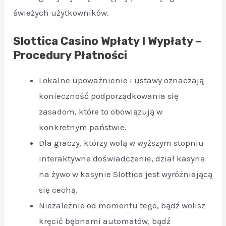
świeżych użytkowników.
Slottica Casino Wpłaty I Wypłaty –
Procedury Płatności
Lokalne upoważnienie i ustawy oznaczają
konieczność podporządkowania się
zasadom, które to obowiązują w
konkretnym państwie.
Dla graczy, którzy wolą w wyższym stopniu
interaktywne doświadczenie, dział kasyna
na żywo w kasynie Slottica jest wyróżniającą
się cechą.
Niezależnie od momentu tego, bądź wolisz
kręcić bębnami automatów, bądź