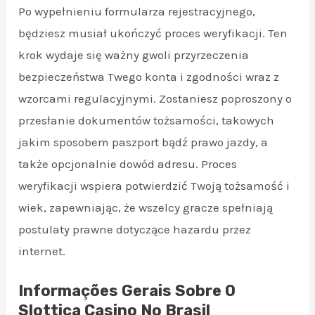
Po wypełnieniu formularza rejestracyjnego,
będziesz musiał ukończyć proces weryfikacji. Ten
krok wydaje się ważny gwoli przyrzeczenia
bezpieczeństwa Twego konta i zgodności wraz z
wzorcami regulacyjnymi. Zostaniesz poproszony o
przesłanie dokumentów tożsamości, takowych
jakim sposobem paszport bądź prawo jazdy, a
także opcjonalnie dowód adresu. Proces
weryfikacji wspiera potwierdzić Twoją tożsamość i
wiek, zapewniając, że wszelcy gracze spełniają
postulaty prawne dotyczące hazardu przez
internet.
Іnfоrmаçõеs Gеrаіs Sоbrе О
Slоttіса Саsіnо Nо Вrаsіl