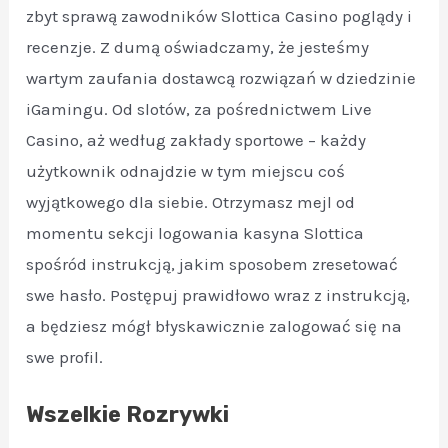
zbyt sprawą zawodników Slottica Casino poglądy i
recenzje. Z dumą oświadczamy, że jesteśmy
wartym zaufania dostawcą rozwiązań w dziedzinie
iGamingu. Od slotów, za pośrednictwem Live
Casino, aż według zakłady sportowe – każdy
użytkownik odnajdzie w tym miejscu coś
wyjątkowego dla siebie. Otrzymasz mejl od
momentu sekcji logowania kasyna Slottica
spośród instrukcją, jakim sposobem zresetować
swe hasło. Postępuj prawidłowo wraz z instrukcją,
a będziesz mógł błyskawicznie zalogować się na
swe profil.
Wszelkie Rozrywki