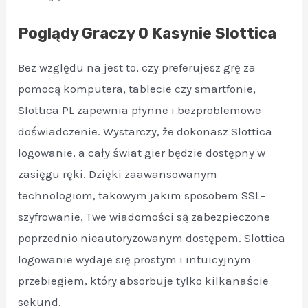
Poglądy Graczy O Kasynie Slottica
Bez względu na jest to, czy preferujesz grę za
pomocą komputera, tablecie czy smartfonie,
Slottica PL zapewnia płynne i bezproblemowe
doświadczenie. Wystarczy, że dokonasz Slottica
logowanie, a cały świat gier będzie dostępny w
zasięgu ręki. Dzięki zaawansowanym
technologiom, takowym jakim sposobem SSL-
szyfrowanie, Twe wiadomości są zabezpieczone
poprzednio nieautoryzowanym dostępem. Slottica
logowanie wydaje się prostym i intuicyjnym
przebiegiem, który absorbuje tylko kilkanaście
sekund.