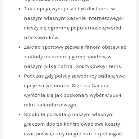
Taka opcja wydaje się być dostępna w
naszym własnym kasynie internetowego i
cieszy się ogromną popularnością wśród
użytkowników.
Zakład sportowy zezwala fanom obstawiać
zakłady na szeroką gamę sportów, w
naszym piłkę nożną , koszykówkę i tenis .
Podczas gdy polscy zawodnicy badają swe
opcje kasyn online, Slottica Casino
wyróżnia się jak doskonały wybór w 2024
roku kalendarzowego.
Środki te pozwalają naszym własnym
graczom dobrze kontrolować swe koszty i
czas poświęcany na grę oraz zapobiegać