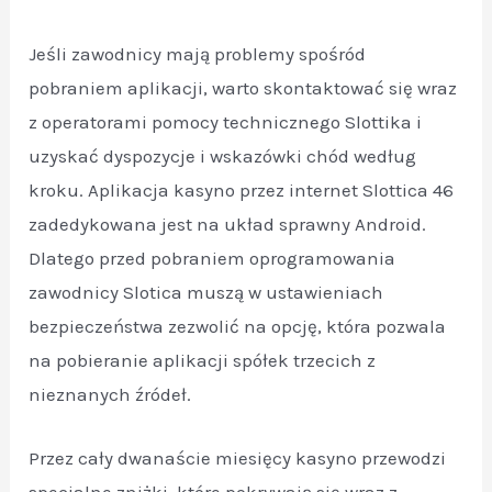
Jeśli zawodnicy mają problemy spośród
pobraniem aplikacji, warto skontaktować się wraz
z operatorami pomocy technicznego Slottika i
uzyskać dyspozycje i wskazówki chód według
kroku. Aplikacja kasyno przez internet Slottica 46
zadedykowana jest na układ sprawny Android.
Dlatego przed pobraniem oprogramowania
zawodnicy Slotica muszą w ustawieniach
bezpieczeństwa zezwolić na opcję, która pozwala
na pobieranie aplikacji spółek trzecich z
nieznanych źródeł.
Przez cały dwanaście miesięcy kasyno przewodzi