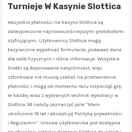
Turnieje W Kasynie Slottica
Wszystkie płatności na kasyno Slottica są
zabezpieczone najnowocześniejszymi protokołami
szyfrującymi. Użytkownicy Slottica mogą
bezpiecznie wypełniać formularze, podawać dane
dla osób fizycznych i różne informacje. Wszystkie
środki są deponowane natychmiast, więc
członkowie nie muszą czekać na przetworzenie
płatności i mogą od momentu razu rozpocząć grę.
W każdej wraz z wybranych technik rejestracji w
Slottica 38 należy zaznaczyć pole “Mam
ukończone 18 lat i akceptuję Politykę prywatności
i Regulamin”. Umowa użytkownika jest dostępna
na oficjalnej witrynie domowej Slottica do wglądu