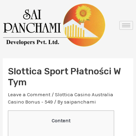
Skip
Post
to
navigation
content
Slottica Sport Płatności W
Tym
Leave a Comment
/
Slottica Casino Australia
Casino Bonus - 549
/ By
saipanchami
Content