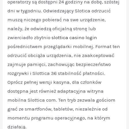
operatorzy są dostępni 24 godziny na dobę, szóstej
dni w tygodniu. Odwiedzający Slotica odrzucić
muszą niczego pobierać na swe urządzenie,
należy, że odwiedzą oficjalną stronę lub
zwierciadło zbytnio
slottica casino login
pośrednictwem przeglądarki mobilnej. Format ten
odrzucić obciąża urządzenia, nie zaakceptować
zajmuje pamięci, zachowując bezpieczeństwo
rozgrywki i Slottica 36 stabilność płatności.
Oprócz pełnej wersji kasyna, dla członków
dostępna jest również adaptacyjna witryna
mobilna Slottica com. Ten tryb zezwala gościom
grać ze smartfonów, tabletów, niezależnie od
momentu programu operacyjnego, na którym
działają.