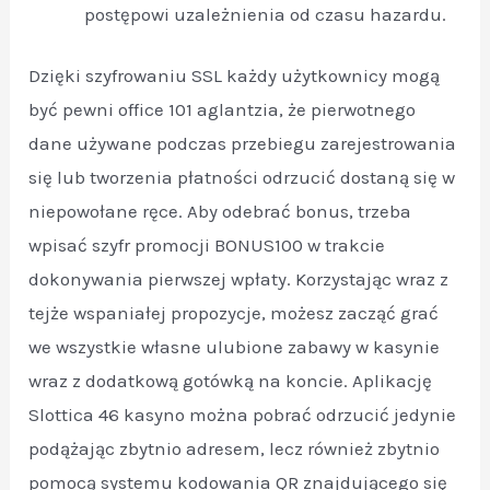
postępowi uzależnienia od czasu hazardu.
Dzięki szyfrowaniu SSL każdy użytkownicy mogą
być pewni office 101 aglantzia, że pierwotnego
dane używane podczas przebiegu zarejestrowania
się lub tworzenia płatności odrzucić dostaną się w
niepowołane ręce. Aby odebrać bonus, trzeba
wpisać szyfr promocji BONUS100 w trakcie
dokonywania pierwszej wpłaty. Korzystając wraz z
tejże wspaniałej propozycje, możesz zacząć grać
we wszystkie własne ulubione zabawy w kasynie
wraz z dodatkową gotówką na koncie. Aplikację
Slottica 46 kasyno można pobrać odrzucić jedynie
podążając zbytnio adresem, lecz również zbytnio
pomocą systemu kodowania QR znajdującego się