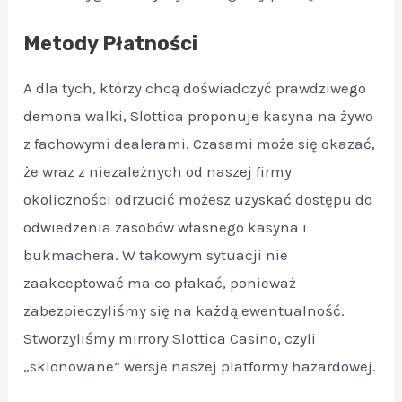
Metody Płatności
A dla tych, którzy chcą doświadczyć prawdziwego
demona walki, Slottica proponuje kasyna na żywo
z fachowymi dealerami. Czasami może się okazać,
że wraz z niezależnych od naszej firmy
okoliczności odrzucić możesz uzyskać dostępu do
odwiedzenia zasobów własnego kasyna i
bukmachera. W takowym sytuacji nie
zaakceptować ma co płakać, ponieważ
zabezpieczyliśmy się na każdą ewentualność.
Stworzyliśmy mirrory Slottica Casino, czyli
„sklonowane” wersje naszej platformy hazardowej.