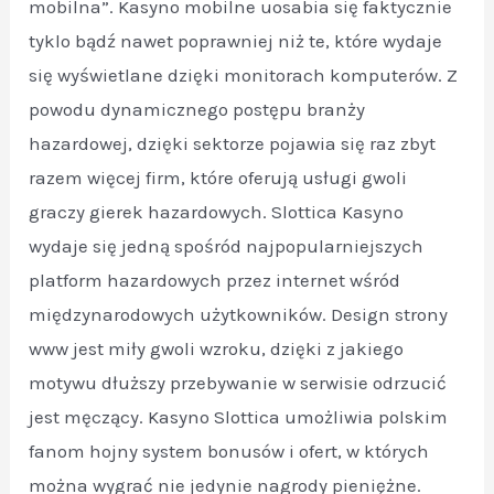
mobilna”. Kasyno mobilne uosabia się faktycznie
tyklo bądź nawet poprawniej niż te, które wydaje
się wyświetlane dzięki monitorach komputerów. Z
powodu dynamicznego postępu branży
hazardowej, dzięki sektorze pojawia się raz zbyt
razem więcej firm, które oferują usługi gwoli
graczy gierek hazardowych. Slottica Kasyno
wydaje się jedną spośród najpopularniejszych
platform hazardowych przez internet wśród
międzynarodowych użytkowników. Design strony
www jest miły gwoli wzroku, dzięki z jakiego
motywu dłuższy przebywanie w serwisie odrzucić
jest męczący. Kasyno Slottica umożliwia polskim
fanom hojny system bonusów i ofert, w których
można wygrać nie jedynie nagrody pieniężne.