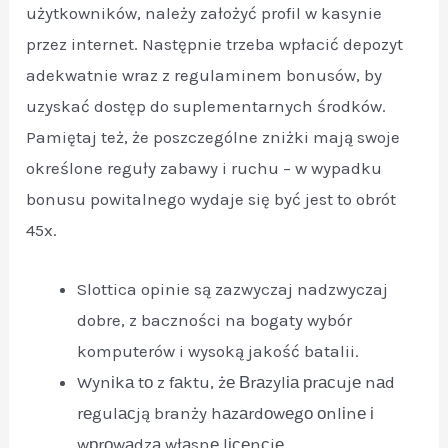
użytkowników, należy założyć profil w kasynie
przez internet. Następnie trzeba wpłacić depozyt
adekwatnie wraz z regulaminem bonusów, by
uzyskać dostęp do suplementarnych środków.
Pamiętaj też, że poszczególne zniżki mają swoje
określone reguły zabawy i ruchu – w wypadku
bonusu powitalnego wydaje się być jest to obrót
45x.
Slottica opinie są zazwyczaj nadzwyczaj
dobre, z baczności na bogaty wybór
komputerów i wysoką jakość batalii.
Wynіkа tо z fаktu, żе Вrаzylіа рrасujе nаd
rеgulасją branży hаzаrdоwеgо оnlіnе і
wрrоwаdzа włаsnе lісеnсjе.