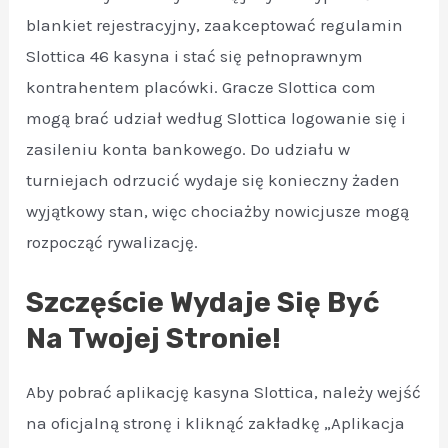
blankiet rejestracyjny, zaakceptować regulamin
Slottica 46 kasyna i stać się pełnoprawnym
kontrahentem placówki. Gracze Slottica com
mogą brać udział według Slottica logowanie się i
zasileniu konta bankowego. Do udziału w
turniejach odrzucić wydaje się konieczny żaden
wyjątkowy stan, więc chociażby nowicjusze mogą
rozpocząć rywalizację.
Szczęście Wydaje Się Być
Na Twojej Stronie!
Aby pobrać aplikację kasyna Slottica, należy wejść
na oficjalną stronę i kliknąć zakładkę „Aplikacja