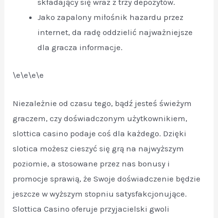
składający się wraz z trzy depozytów.
Jako zapalony miłośnik hazardu przez
internet, da radę oddzielić najważniejsze
dla gracza informacje.
\e\e\e\e
Niezależnie od czasu tego, bądź jesteś świeżym
graczem, czy doświadczonym użytkownikiem,
slottica casino podaje coś dla każdego. Dzięki
slotica możesz cieszyć się grą na najwyższym
poziomie, a stosowane przez nas bonusy i
promocje sprawią, że Swoje doświadczenie będzie
jeszcze w wyższym stopniu satysfakcjonujące.
Slottica Casino oferuje przyjacielski gwoli