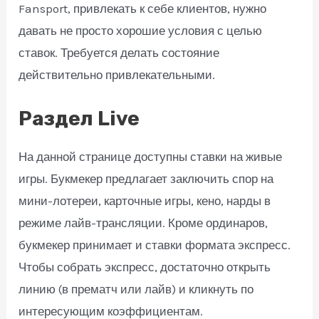
Fansport, привлекать к себе клиентов, нужно
давать не просто хорошие условия с целью
ставок. Требуется делать состояние
действительно привлекательными.
Раздел Live
На данной странице доступны ставки на живые
игры. Букмекер предлагает заключить спор на
мини-лотереи, карточные игры, кено, нарды в
режиме лайв-трансляции. Кроме ординаров,
букмекер принимает и ставки формата экспресс.
Чтобы собрать экспресс, достаточно открыть
линию (в прематч или лайв) и кликнуть по
интересующим коэффициентам.