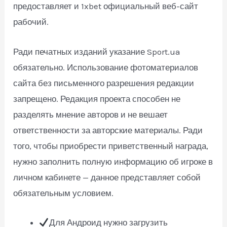
предоставляет и 1xbet официальный веб-сайт
рабочий.
Ради печатных изданий указание Sport.ua
обязательно. Использование фотоматериалов
сайта без письменного разрешения редакции
запрещено. Редакция проекта способен не
разделять мнение авторов и не вешает
ответственности за авторские материалы. Ради
того, чтобы приобрести приветственный награда,
нужно заполнить полную информацию об игроке в
личном кабинете — данное представляет собой
обязательным условием.
Для Андроид нужно загрузить