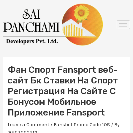
Skip
Post
to
navigation
content
Фан Спорт Fansport веб-
сайт Бк Ставки На Спорт
Регистрация На Сайте С
Бонусом Мобильное
Приложение Fansport
Leave a Comment
/
Fansbet Promo Code 108
/ By
saipanchami