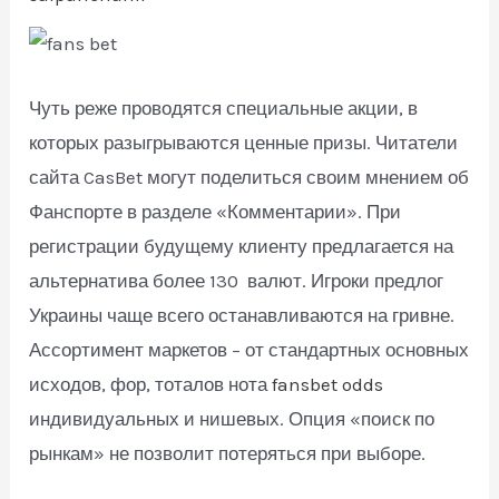
Чуть реже проводятся специальные акции, в
которых разыгрываются ценные призы. Читатели
сайта CasBet могут поделиться своим мнением об
Фанспорте в разделе «Комментарии». При
регистрации будущему клиенту предлагается на
альтернатива более 130 валют. Игроки предлог
Украины чаще всего останавливаются на гривне.
Ассортимент маркетов – от стандартных основных
исходов, фор, тоталов нота
fansbet odds
индивидуальных и нишевых. Опция «поиск по
рынкам» не позволит потеряться при выборе.