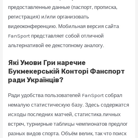
предоставленные данные (паспорт, прописка,
регистрация) и/или организовать
видеоконференцию. Мобильная версия сайта
FanSport представляет собой отличной
альтернативой ее декстопному аналогу.
Які Умови Гри наречие
Букмекерській Конторі Фанспорт
ради Українців?
Ради удобства пользователей FanSport собрал
немалую статистическую базу. Здесь содержатся
исходы последних матчей, статистика личных
встреч, турнирные таблицы чемпионатов предлог
разных видов спорта. Объём велик, так что поиск