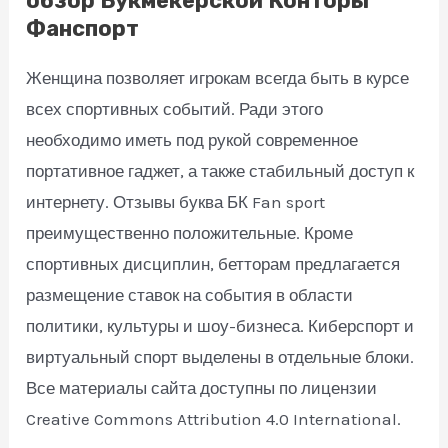
обзор Букмекерской Конторы
Фанспорт
Женщина позволяет игрокам всегда быть в курсе
всех спортивных событий. Ради этого
необходимо иметь под рукой современное
портативное гаджет, а также стабильный доступ к
интернету. Отзывы буква БК Fan sport
преимущественно положительные. Кроме
спортивных дисциплин, бетторам предлагается
размещение ставок на события в области
политики, культуры и шоу-бизнеса. Киберспорт и
виртуальный спорт выделены в отдельные блоки.
Все материалы сайта доступны по лицензии
Creative Commons Attribution 4.0 International.