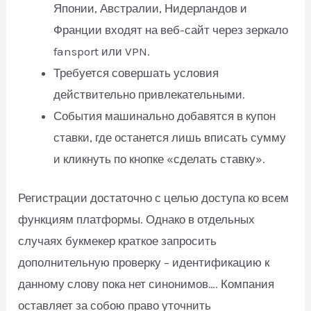
Японии, Австралии, Нидерландов и
Франции входят на веб-сайт через зеркало
fansport или VPN.
Требуется совершать условия
действительно привлекательными.
События машинально добавятся в купон
ставки, где останется лишь вписать сумму
и кликнуть по кнопке «сделать ставку».
Регистрации достаточно с целью доступа ко всем
функциям платформы. Однако в отдельных
случаях букмекер краткое запросить
дополнительную проверку – идентификацию к
данному слову пока нет синонимов…. Компания
оставляет за собою право уточнить