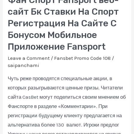
Спорт
сайт Бк Ставки На Спорт
Fansport
Регистрация На Сайте С
веб-
Бонусом Мобильное
сайт
Приложение Fansport
Бк
Ставки
Leave a Comment
/
Fansbet Promo Code 108
/
На
saipanchami
Спорт
Чуть реже проводятся специальные акции, в
Регистрация
которых разыгрываются ценные призы. Читатели
На
сайта CasBet могут поделиться своим мнением об
Сайте
Фанспорте в разделе «Комментарии». При
С
регистрации будущему клиенту предлагается на
Бонусом
альтернатива более 130 валют. Игроки предлог
Мобильное
Украины чаще всего останавливаются на гривне.