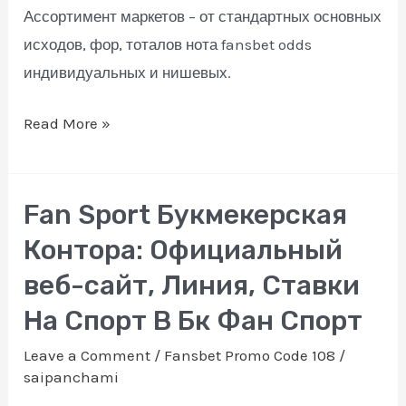
Ассортимент маркетов – от стандартных основных
Fansport
исходов, фор, тоталов нота fansbet odds
индивидуальных и нишевых.
Read More »
Fan Sport Букмекерская
Fan
Sport
Контора: Официальный
Букмекерская
веб-сайт, Линия, Ставки
Контора:
На Спорт В Бк Фан Спорт
Официальный
веб-
Leave a Comment
/
Fansbet Promo Code 108
/
saipanchami
сайт,