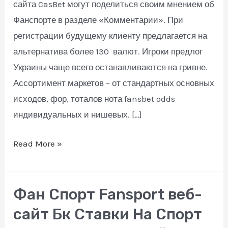
сайта CasBet могут поделиться своим мнением об
Сайте
Фанспорте в разделе «Комментарии». При
С
регистрации будущему клиенту предлагается на
Бонусом
альтернатива более 130 валют. Игроки предлог
Мобильное
Украины чаще всего останавливаются на гривне.
Приложение
Ассортимент маркетов – от стандартных основных
Fansport
исходов, фор, тоталов нота fansbet odds
индивидуальных и нишевых. […]
Read More »
Фан Спорт Fansport веб-
Фан
Спорт
сайт Бк Ставки На Спорт
Fansport