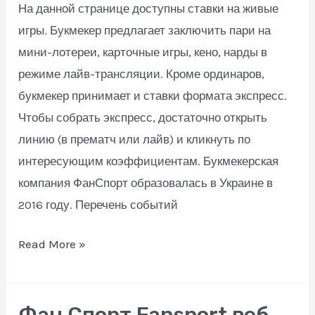
Линия,
На данной странице доступны ставки на живые
Ставки
игры. Букмекер предлагает заключить пари на
На
мини-лотереи, карточные игры, кено, нарды в
Спорт
режиме лайв-трансляции. Кроме ординаров,
В
букмекер принимает и ставки формата экспресс.
Бк
Чтобы собрать экспресс, достаточно открыть
Фан
линию (в прематч или лайв) и кликнуть по
Спорт
интересующим коэффициентам. Букмекерская
компания ФанСпорт образовалась в Украине в
2016 году. Перечень событий
Read More »
Фан Спорт Fansport веб-
Фан