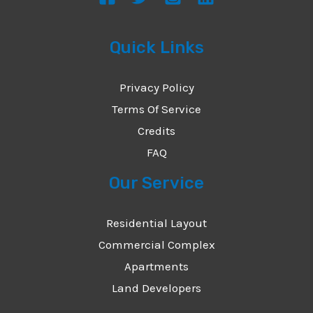
Quick Links
Privacy Policy
Terms Of Service
Credits
FAQ
Our Service
Residential Layout
Commercial Complex
Apartments
Land Developers